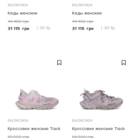
BALENCIAGA
BALENCIAGA
Кеды женские
Кеды женские
44 450
грн
44 450
грн
( -30 %)
( -30 %)
31 115
грн
31 115
грн
BALENCIAGA
BALENCIAGA
Кроссовки женские Track
Кроссовки женские Track
Trail Laces
63 000
грн
64 500
грн