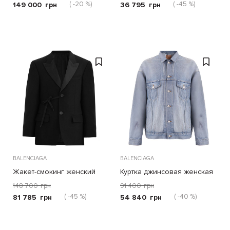
( -20 %)
( -45 %)
149 000
грн
36 795
грн
BALENCIAGA
BALENCIAGA
Жакет-смокинг женский
Куртка джинсовая женская
148 700
грн
91 400
грн
( -45 %)
( -40 %)
81 785
грн
54 840
грн