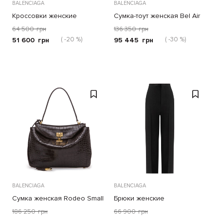
BALENCIAGA
BALENCIAGA
Кроссовки женские
Сумка-тоут женская Bel Air
Gradient 3XL
64 500
грн
136 350
грн
( -20 %)
( -30 %)
51 600
грн
95 445
грн
BALENCIAGA
BALENCIAGA
Сумка женская Rodeo Small
Брюки женские
186 250
грн
66 900
грн