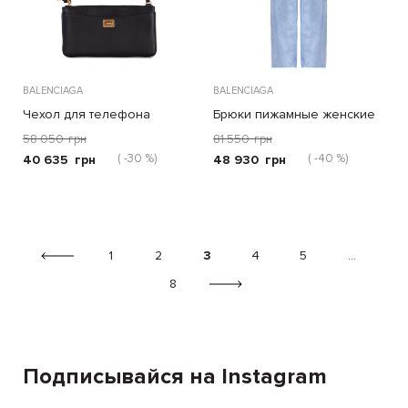
BALENCIAGA
BALENCIAGA
Чехол для телефона
Брюки пижамные женские
женский Rodeo
58 050
грн
81 550
грн
( -30 %)
( -40 %)
40 635
грн
48 930
грн
1
2
3
4
5
...
8
Подписывайся на Instagram