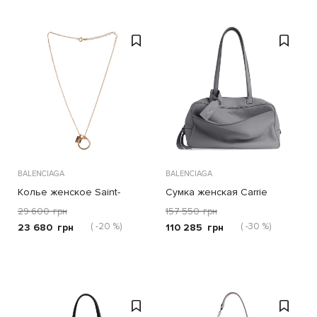
BALENCIAGA
BALENCIAGA
Колье женское Saint-
Сумка женская Carrie
Germain
29 600
грн
157 550
грн
( -20 %)
( -30 %)
23 680
грн
110 285
грн