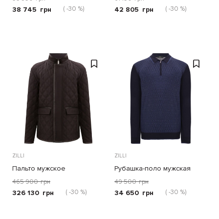
( -30 %)
( -30 %)
38 745
грн
42 805
грн
ZILLI
ZILLI
Пальто мужское
Рубашка-поло мужская
465 900
грн
49 500
грн
( -30 %)
( -30 %)
326 130
грн
34 650
грн