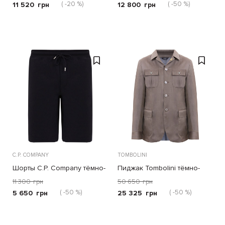
( -20 %)
( -50 %)
11 520
грн
12 800
грн
C.P. COMPANY
TOMBOLINI
Шорты C.P. Company тёмно-
Пиджак Tombolini тёмно-
синие
бежевый
11 300
грн
50 650
грн
( -50 %)
( -50 %)
5 650
грн
25 325
грн