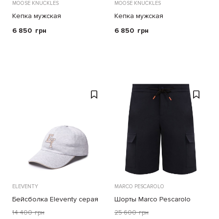
MOOSE KNUCKLES
MOOSE KNUCKLES
Кепка мужская
Кепка мужская
6 850
грн
6 850
грн
ELEVENTY
MARCO PESCAROLO
Бейсболка Eleventy серая
Шорты Marco Pescarolo
тёмно-синие
14 400
грн
25 600
грн