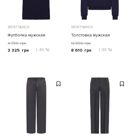
SPORTY&RICH
SPORTY&RICH
Футболка мужская
Толстовка мужская
4 750
грн
12 300
грн
( -30 %)
( -30 %)
3 325
грн
8 610
грн