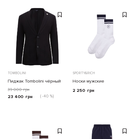
TOMBOLINI
SPORTY&RICH
Пиджак Tombolini чёрный
Носки мужские
39 000
грн
2 250
грн
( -40 %)
23 400
грн