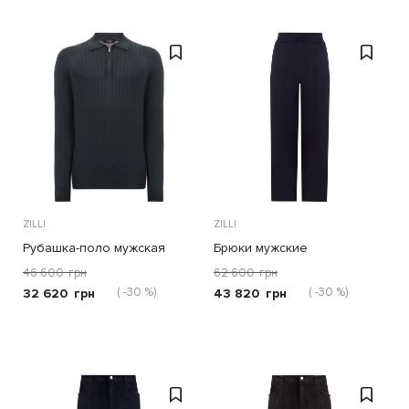
ZILLI
ZILLI
Рубашка-поло мужская
Брюки мужские
46 600
грн
62 600
грн
( -30 %)
( -30 %)
32 620
грн
43 820
грн