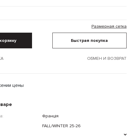
Размерная сетка
корзину
Быстрая покупка
КА
ОБМЕН И ВОЗВРАТ
жении цены
оваре
а:
Франція
FALL/WINTER 25-26