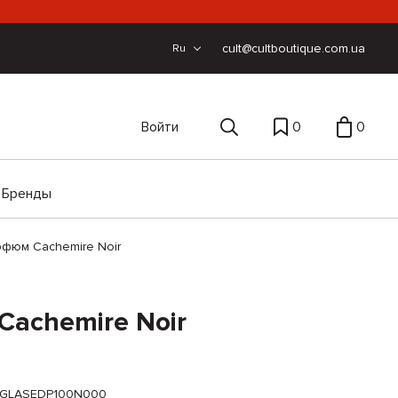
cult@cultboutique.com.ua
Ru
Войти
0
0
Бренды
фюм Cachemire Noir
achemire Noir
GLASEDP100N000