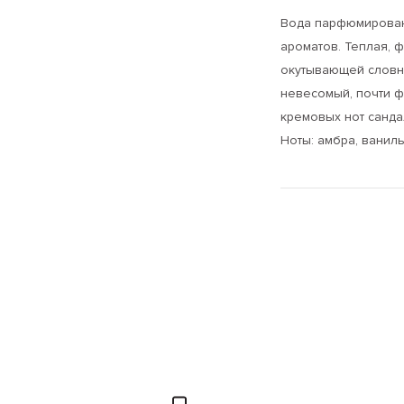
Вода парфюмированна
ароматов. Теплая, 
окутывающей словн
невесомый, почти ф
кремовых нот санда
Ноты: амбра, ванил