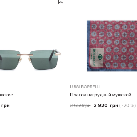
LUIGI BORRELLI
ужские
Платок нагрудный мужской
грн
3 650
грн
2 920
грн
( -20 %)