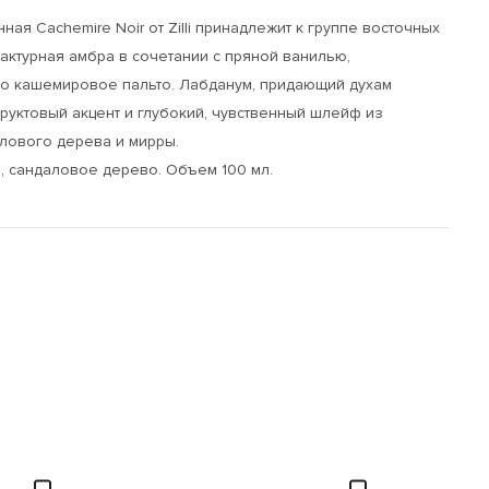
я Cachemire Noir от Zilli принадлежит к группе восточных
фактурная амбра в сочетании с пряной ванилью,
о кашемировое пальто. Лабданум, придающий духам
руктовый акцент и глубокий, чувственный шлейф из
лового дерева и мирры.
ь, сандаловое дерево. Объем 100 мл.