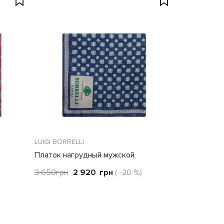
LUIGI BORRELLI
Платок нагрудный мужской
3 650
грн
2 920
грн
( -20 %)