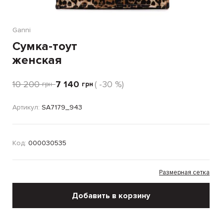
Ganni
Сумка-тоут
женская
10 200
7 140
( -30 %)
грн
грн
Артикул:
SA7179_943
Код:
000030535
Размерная сетка
Добавить в корзину