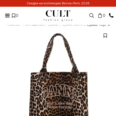
Скидки на коллекцию Весна-Лето 2026
0
0
Главная
Женщинам
Сумки
Сумки Ganni
Сумка-тоут жен