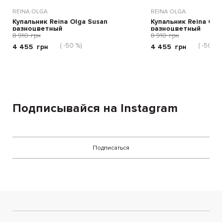
REINA OLGA
REINA OLGA
Купальник Reina Olga Susan
Купальник Reina Olg
разноцветный
разноцветный
8 910
грн
8 910
грн
( -50 %)
( -50 %)
4 455
грн
4 455
грн
Подписывайся на Instagram
Подписаться