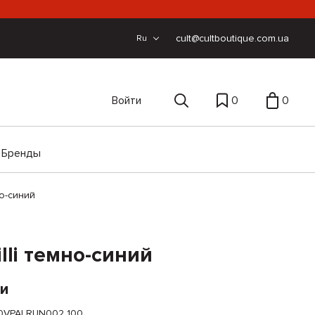
cult@cultboutique.com.ua
Ru
Войти
0
0
Бренды
но-синий
lli темно-синий
ии
0VPALRUN002 100