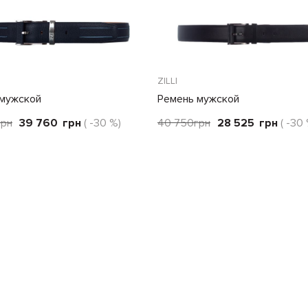
ZILLI
 мужской
Ремень мужской
грн
39 760
грн
( -30 %)
40 750
грн
28 525
грн
( -30