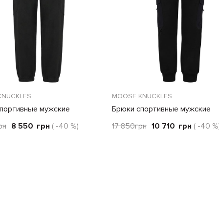
KNUCKLES
MOOSE KNUCKLES
портивные мужские
Брюки спортивные мужские
рн
8 550
грн
( -40 %)
17 850
грн
10 710
грн
( -40 %