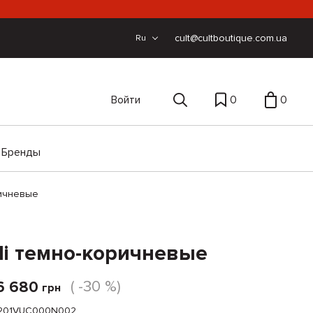
cult@cultboutique.com.ua
Ru
Войти
0
0
Бренды
ричневые
lli темно-коричневые
( -30 %)
6 680
грн
201VUC000N002