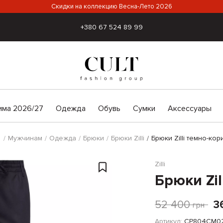
Скидки на коллекцию Весна-Лето 2026
+380 67 524 89 99
има 2026/27
Одежда
Обувь
Сумки
Аксессуары
Мужчинам
Одежда
Брюки
Брюки Zilli
Брюки Zilli темно-ко
Zilli
Брюки Zi
52 400
3
грн
Артикул:
CP804CM0