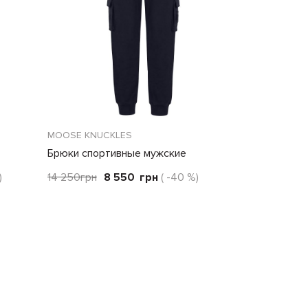
MOOSE KNUCKLES
Брюки спортивные мужские
)
14 250
грн
8 550
грн
( -40 %)