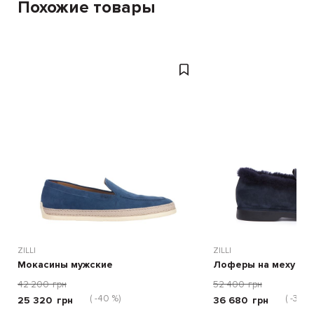
Похожие товары
ZILLI
ZILLI
Мокасины мужские
Лоферы на меху му
42 200
грн
52 400
грн
( -40 %)
( -30 %
25 320
грн
36 680
грн