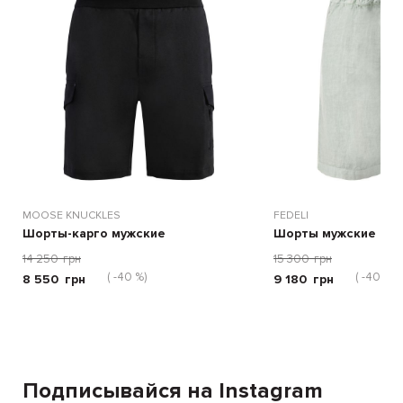
MOOSE KNUCKLES
FEDELI
Шорты-карго мужские
Шорты мужские
14 250
грн
15 300
грн
( -40 %)
( -40 %)
8 550
грн
9 180
грн
Подписывайся на Instagram