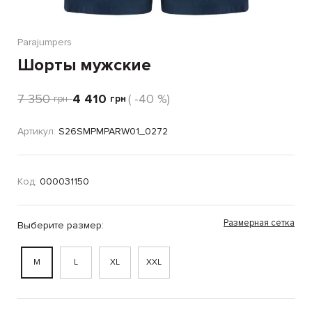
Parajumpers
Шорты мужские
7 350
4 410
( -40 %)
грн
грн
Артикул:
S26SMPMPARW01_0272
Код:
000031150
Размерная сетка
Выберите размер:
M
L
XL
XXL