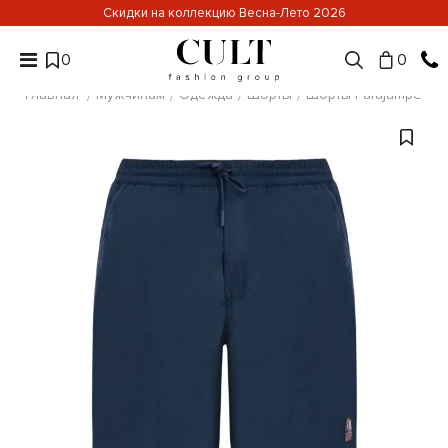
Скидки на коллекцию Весна-Лето 2026
0
0
Главная
Мужчинам
Одежда
Шорты
Шорты Parajumpers