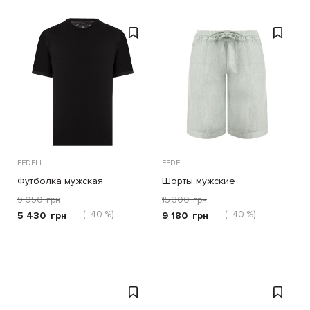
FEDELI
FEDELI
Футболка мужская
Шорты мужские
9 050
грн
15 300
грн
( -40 %)
( -40 %)
5 430
грн
9 180
грн