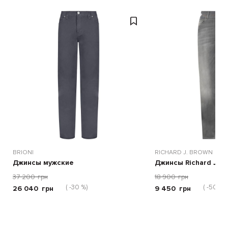
BRIONI
RICHARD J. BROWN
Джинсы мужские
Джинсы Richard J. 
37 200
грн
18 900
грн
( -30 %)
( -50 %)
26 040
грн
9 450
грн