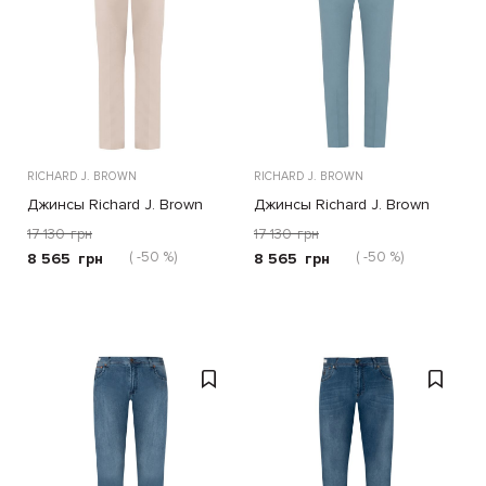
RICHARD J. BROWN
RICHARD J. BROWN
Джинсы Richard J. Brown
Джинсы Richard J. Brown
бежевые
голубые
17 130
грн
17 130
грн
( -50 %)
( -50 %)
8 565
грн
8 565
грн