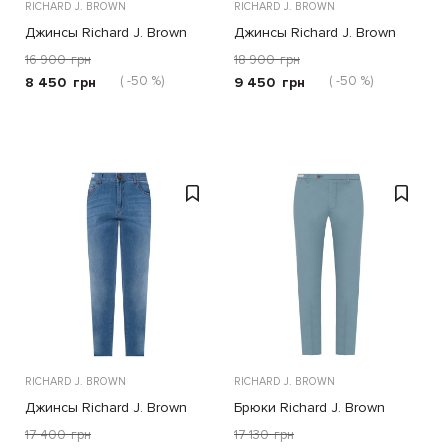
RICHARD J. BROWN
RICHARD J. BROWN
Джинсы Richard J. Brown
Джинсы Richard J. Brown
синие
серые
16 900
грн
18 900
грн
( -50 %)
( -50 %)
8 450
грн
9 450
грн
RICHARD J. BROWN
RICHARD J. BROWN
Джинсы Richard J. Brown
Брюки Richard J. Brown
синие
голубые
17 400
грн
17 130
грн