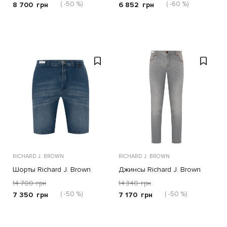
( -50 %)
( -60 %)
8 700
грн
6 852
грн
RICHARD J. BROWN
RICHARD J. BROWN
Шорты Richard J. Brown
Джинсы Richard J. Brown
синие
серые
14 700
грн
14 340
грн
( -50 %)
( -50 %)
7 350
грн
7 170
грн