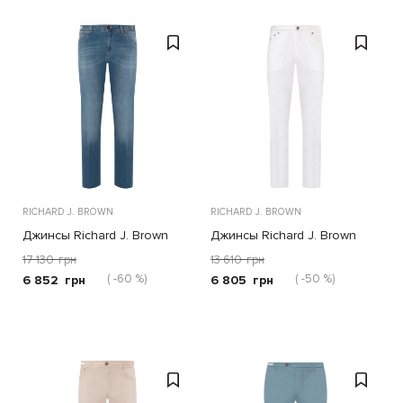
RICHARD J. BROWN
RICHARD J. BROWN
Джинсы Richard J. Brown
Джинсы Richard J. Brown
голубые
белые
17 130
грн
13 610
грн
( -60 %)
( -50 %)
6 852
грн
6 805
грн