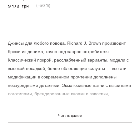
( -50 %)
9 172
грн
Джинсы для любого повода.
Richard J. Brown
производит
брюки из денима, точно под запрос потребителя.
Классический покрой, расслабленный варианты, модели с
высокой посадкой, более облегающие силуэты — все эти
модификации в современном прочтении дополнены
незаурядными деталями. Эксклюзивные патчи с вышитыми
логотипами, брендированные кнопки и заклепки,
контрастная ручная строчка на задних карманах, и даже
фирменная подкладка карманов — все эти элементы
Читать далее
изысканно оттеняют индивидуальность владельца.
Городская одежда с итальянским шармом, деним от
Ричард Дж. Браун
доступен в
интернет-магазине
Cult