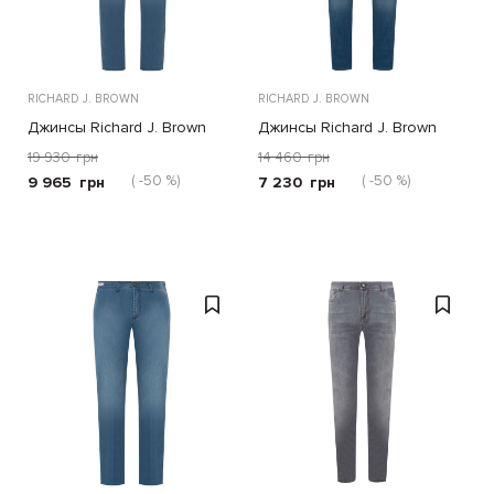
RICHARD J. BROWN
RICHARD J. BROWN
Джинсы Richard J. Brown
Джинсы Richard J. Brown
голубые
голубые
19 930
грн
14 460
грн
( -50 %)
( -50 %)
9 965
грн
7 230
грн