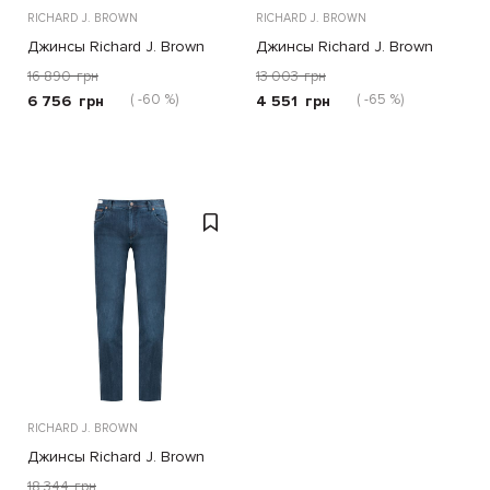
RICHARD J. BROWN
RICHARD J. BROWN
Джинсы Richard J. Brown
Джинсы Richard J. Brown
голубые
серые
16 890
грн
13 003
грн
( -60 %)
( -65 %)
6 756
грн
4 551
грн
RICHARD J. BROWN
Джинсы Richard J. Brown
синие
18 344
грн