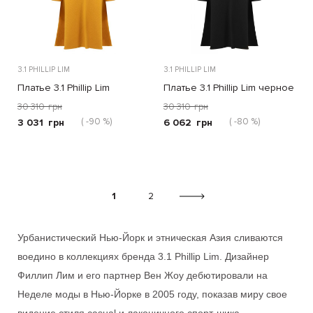
3.1 PHILLIP LIM
3.1 PHILLIP LIM
Платье 3.1 Phillip Lim
Платье 3.1 Phillip Lim черное
горчичное
30 310
грн
30 310
грн
( -90 %)
( -80 %)
3 031
грн
6 062
грн
1
2
Урбанистический Нью-Йорк и этническая Азия сливаются
воедино в коллекциях бренда
3.1 Phillip Lim.
Дизайнер
Филлип Лим
и его партнер Вен Жоу дебютировали на
Неделе моды в Нью-Йорке в 2005 году, показав миру свое