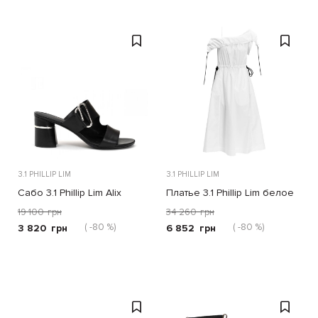
3.1 PHILLIP LIM
3.1 PHILLIP LIM
Сабо 3.1 Phillip Lim Alix
Платье 3.1 Phillip Lim белое
черные
19 100
грн
34 260
грн
( -80 %)
( -80 %)
3 820
грн
6 852
грн