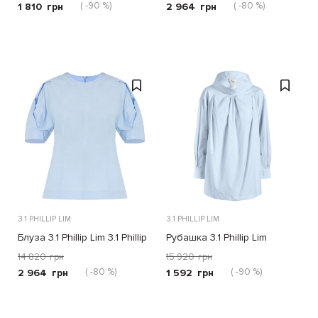
( -90 %)
( -80 %)
1 810
грн
2 964
грн
3.1 PHILLIP LIM
3.1 PHILLIP LIM
Блуза 3.1 Phillip Lim 3.1 Phillip
Рубашка 3.1 Phillip Lim
Lim голубая
светло-голубая
14 820
грн
15 920
грн
( -80 %)
( -90 %)
2 964
грн
1 592
грн