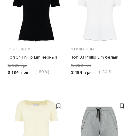
3.1 PHILLIP LIM
3.1 PHILLIP LIM
Топ 3.1 Phillip Lim черный
Топ 3.1 Phillip Lim белый
15 920
грн
15 920
грн
( -80 %)
( -80 %)
3 184
грн
3 184
грн