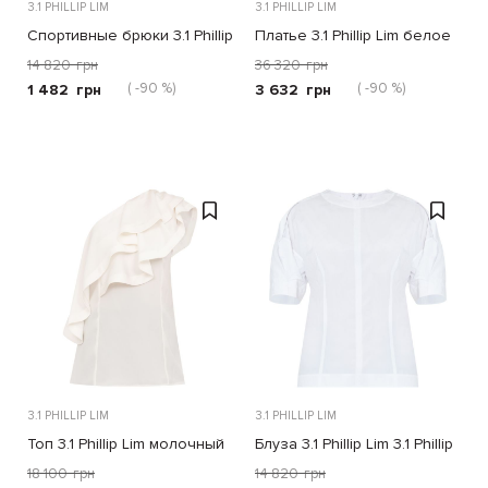
3.1 PHILLIP LIM
3.1 PHILLIP LIM
Спортивные брюки 3.1 Phillip
Платье 3.1 Phillip Lim белое
Lim серые
14 820
грн
36 320
грн
( -90 %)
( -90 %)
1 482
грн
3 632
грн
3.1 PHILLIP LIM
3.1 PHILLIP LIM
Топ 3.1 Phillip Lim молочный
Блуза 3.1 Phillip Lim 3.1 Phillip
Lim белая
18 100
грн
14 820
грн