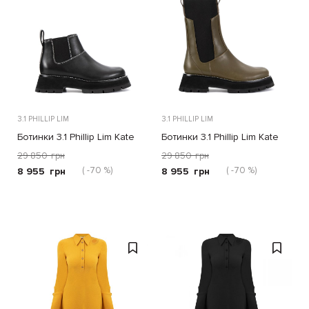
3.1 PHILLIP LIM
3.1 PHILLIP LIM
Ботинки 3.1 Phillip Lim Kate
Ботинки 3.1 Phillip Lim Kate
черные
оливковые
29 850
грн
29 850
грн
( -70 %)
( -70 %)
8 955
грн
8 955
грн