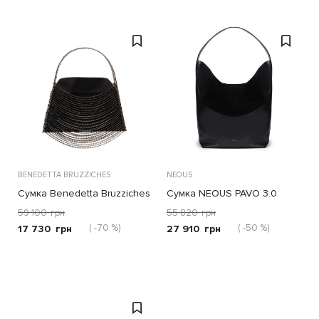
BENEDETTA BRUZZICHES
NEOUS
Сумка Benedetta Bruzziches
Сумка NEOUS PAVO 3.0
Lucia in the Sky черная
черная
59 100
грн
55 820
грн
( -70 %)
( -50 %)
17 730
грн
27 910
грн