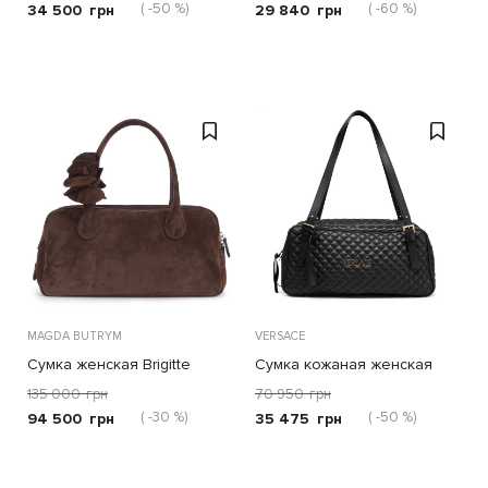
( -50 %)
( -60 %)
34 500
грн
29 840
грн
MAGDA BUTRYM
VERSACE
Сумка женская Brigitte
Сумка кожаная женская
135 000
грн
70 950
грн
( -30 %)
( -50 %)
94 500
грн
35 475
грн