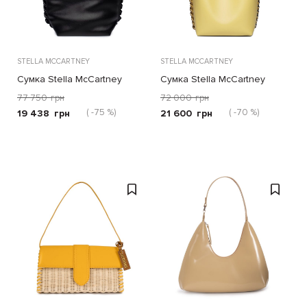
STELLA MCCARTNEY
STELLA MCCARTNEY
Сумка Stella McCartney
Сумка Stella McCartney
Frayme черная
Frayme желтая
77 750
грн
72 000
грн
( -75 %)
( -70 %)
19 438
грн
21 600
грн