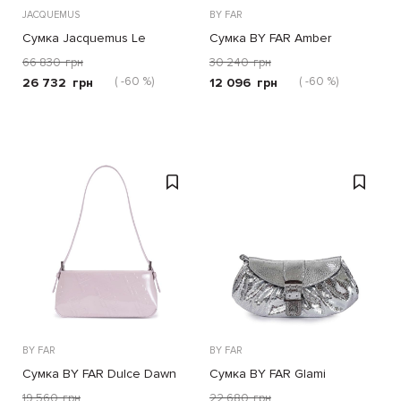
JACQUEMUS
BY FAR
Сумка Jacquemus Le
Сумка BY FAR Amber
Bambino желтая
бежевая
66 830
грн
30 240
грн
( -60 %)
( -60 %)
26 732
грн
12 096
грн
BY FAR
BY FAR
Сумка BY FAR Dulce Dawn
Сумка BY FAR Glami
сиреневая
серебряная
19 560
грн
22 680
грн