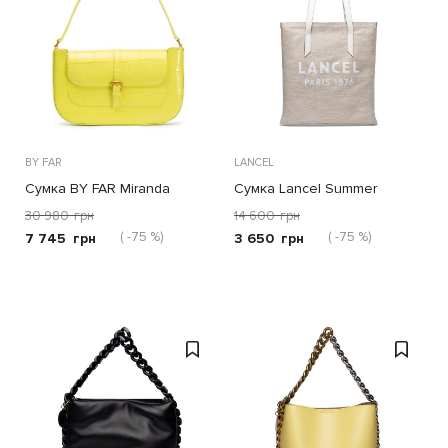
BY FAR
LANCEL
Сумка BY FAR Miranda
Сумка Lancel Summer
желтая
светло-серая
30 980
грн
14 600
грн
( -75 %)
( -75 %)
7 745
грн
3 650
грн