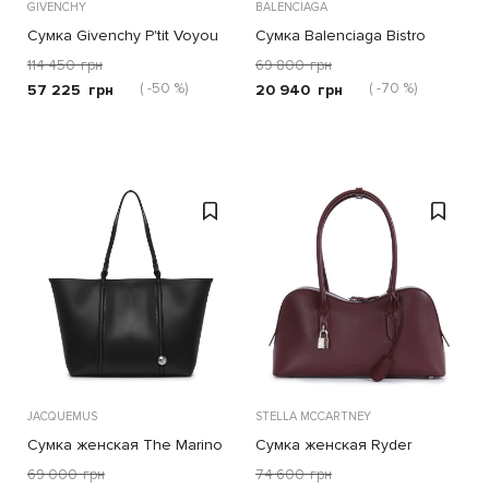
GIVENCHY
BALENCIAGA
Сумка Givenchy P'tit Voyou
Сумка Balenciaga Bistro
чёрная
розовая
114 450
грн
69 800
грн
( -50 %)
( -70 %)
57 225
грн
20 940
грн
JACQUEMUS
STELLA MCCARTNEY
Сумка женская The Marino
Сумка женская Ryder
69 000
грн
74 600
грн