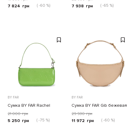
( -60 %)
( -65 %)
7 824
грн
7 938
грн
BY FAR
BY FAR
Сумка BY FAR Rachel
Сумка BY FAR Gib бежевая
зеленая
21 000
грн
29 930
грн
( -75 %)
( -60 %)
5 250
грн
11 972
грн