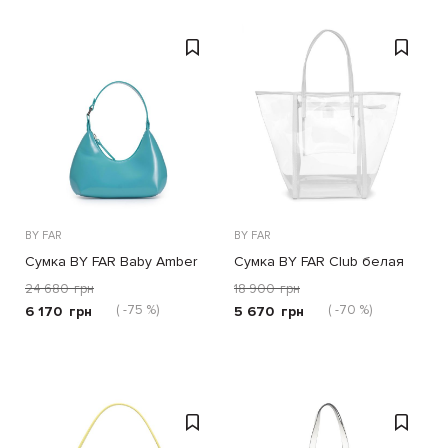
BY FAR
BY FAR
Сумка BY FAR Baby Amber
Сумка BY FAR Club белая
голубая
24 680
грн
18 900
грн
( -75 %)
( -70 %)
6 170
грн
5 670
грн