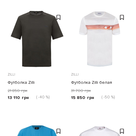
ZILLI
ZILLI
Футболка Zilli
Футболка Zilli белая
21 850
грн
31 700
грн
( -40 %)
( -50 %)
13 110
грн
15 850
грн