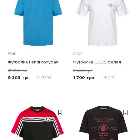
FENDI
GCDS
Футболка Fendi голубая
Футболка GCDS белая
31 010
грн
8 500
грн
( -70 %)
( -80 %)
9 303
грн
1 700
грн