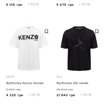
( -50 %)
( -50 %)
5 125
грн
5 475
грн
KENZO
ZILLI
Футболка Kenzo белая
Футболка Zilli синяя
8 650
грн
36 400
грн
( -50 %)
( -40 %)
4 325
грн
21 840
грн