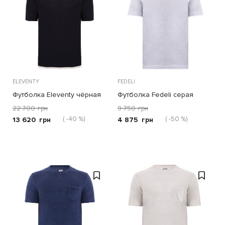
ELEVENTY
FEDELI
Футболка Eleventy чёрная
Футболка Fedeli серая
22 700
грн
9 750
грн
( -40 %)
( -50 %)
13 620
грн
4 875
грн