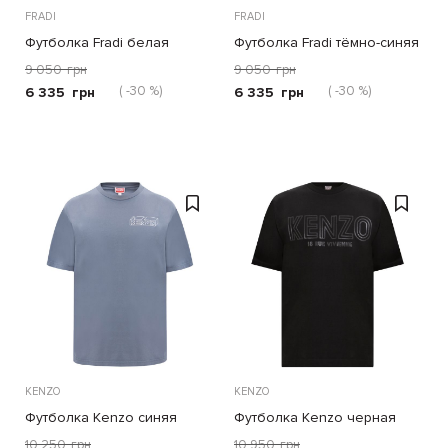
FRADI
FRADI
Футболка Fradi белая
Футболка Fradi тёмно-синяя
9 050
грн
9 050
грн
( -30 %)
( -30 %)
6 335
грн
6 335
грн
KENZO
KENZO
Футболка Kenzo синяя
Футболка Kenzo черная
10 250
грн
10 950
грн