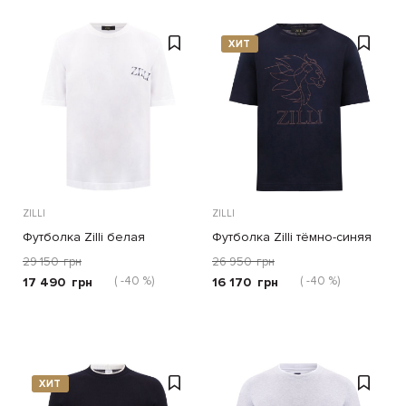
ХИТ
ZILLI
ZILLI
Футболка Zilli белая
Футболка Zilli тёмно-синяя
29 150
грн
26 950
грн
( -40 %)
( -40 %)
17 490
грн
16 170
грн
ХИТ