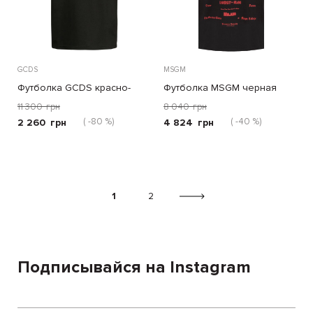
GCDS
MSGM
Футболка GCDS красно-
Футболка MSGM черная
черная
11 300
грн
8 040
грн
( -80 %)
( -40 %)
2 260
грн
4 824
грн
1
2
Подписывайся на Instagram