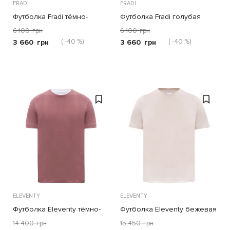
FRADI
FRADI
Футболка Fradi тёмно-
Футболка Fradi голубая
бежевая
6 100
грн
6 100
грн
( -40 %)
( -40 %)
3 660
грн
3 660
грн
ELEVENTY
ELEVENTY
Футболка Eleventy тёмно-
Футболка Eleventy бежевая
розовая
14 400
грн
15 450
грн