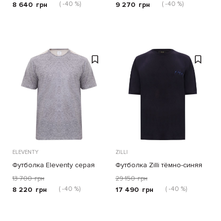
( -40 %)
( -40 %)
8 640
грн
9 270
грн
ELEVENTY
ZILLI
Футболка Eleventy серая
Футболка Zilli тёмно-синяя
13 700
грн
29 150
грн
( -40 %)
( -40 %)
8 220
грн
17 490
грн