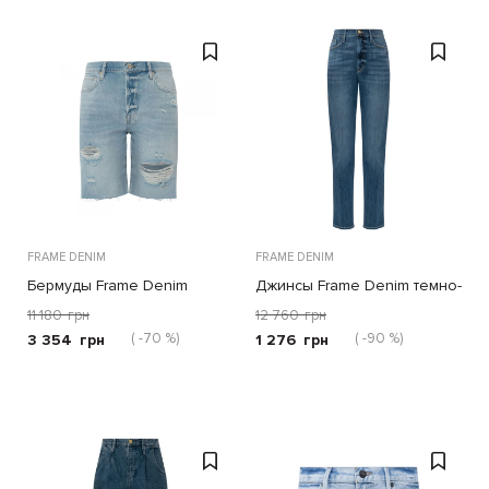
FRAME DENIM
FRAME DENIM
Бермуды Frame Denim
Джинсы Frame Denim темно-
голубые
голубые
11 180
грн
12 760
грн
( -70 %)
( -90 %)
3 354
грн
1 276
грн