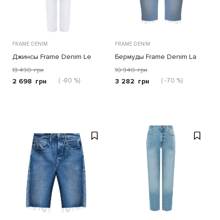
FRAME DENIM
FRAME DENIM
Джинсы Frame Denim Le
Бермуды Frame Denim La
California белые
Vintage голубые
13 490
грн
10 940
грн
( -80 %)
( -70 %)
2 698
грн
3 282
грн