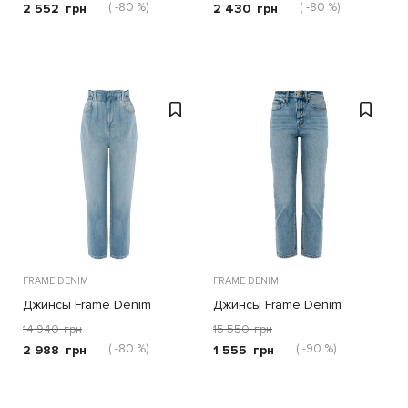
( -80 %)
( -80 %)
2 552
грн
2 430
грн
FRAME DENIM
FRAME DENIM
Джинсы Frame Denim
Джинсы Frame Denim
голубые
голубые
14 940
грн
15 550
грн
( -80 %)
( -90 %)
2 988
грн
1 555
грн