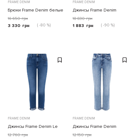
FRAME DENIM
FRAME DENIM
Брюки Frame Denim белые
Джинсы Frame Denim
голубые
16 650
грн
18 830
грн
( -80 %)
( -90 %)
3 330
грн
1 883
грн
FRAME DENIM
FRAME DENIM
Джинсы Frame Denim Le
Джинсы Frame Denim
Garcon синие
голубые
12 760
грн
12 150
грн