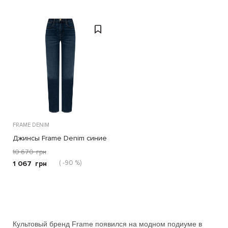
FRAME DENIM
Джинсы Frame Denim синие
10 670
грн
( -90 %)
1 067
грн
Культовый бренд
Frame
появился на модном подиуме в