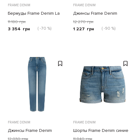
FRAME DENIM
FRAME DENIM
Бермуды Frame Denim La
Джинсы Frame Denim
Vintage синие
светло-голубые
11 180
грн
12 270
грн
( -70 %)
( -90 %)
3 354
грн
1 227
грн
FRAME DENIM
FRAME DENIM
Джинсы Frame Denim
Шорты Frame Denim синие
голубые
12 030
грн
11 840
грн