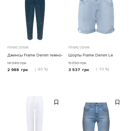
FRAME DENIM
FRAME DENIM
Джинсы Frame Denim темно-
Шорты Frame Denim Le
голубые
Beau голубые
14 940
грн
11 790
грн
( -80 %)
( -70 %)
2 988
грн
3 537
грн