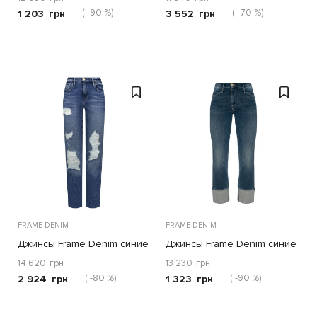
( -90 %)
( -70 %)
1 203
грн
3 552
грн
FRAME DENIM
FRAME DENIM
Джинсы Frame Denim синие
Джинсы Frame Denim синие
14 620
грн
13 230
грн
( -80 %)
( -90 %)
2 924
грн
1 323
грн