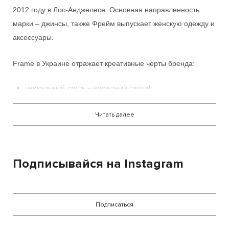
2012 году в Лос-Анджелесе. Основная направленность
марки – джинсы, также
Фрейм
выпускает женскую одежду и
аксессуары.
Frame в Украине
отражает креативные черты бренда:
уникальный стиль – нарядный casual;
предельную лаконичность;
Читать далее
нейтральный декор;
идеальную посадку по фигуре;
Подписывайся на Instagram
ретро-мотивы 70-х;
повседневный комфорт.
Подписаться
Изделия американского бренда быстро полюбились
модницам. Не исключением стали знаменитости: вещи