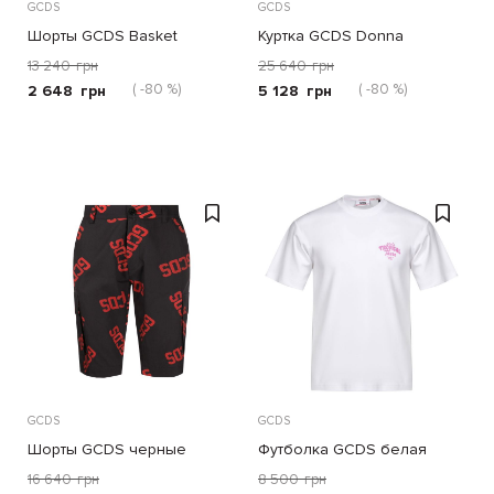
GCDS
GCDS
Шорты GCDS Basket
Куртка GCDS Donna
черные
голубая
13 240
грн
25 640
грн
( -80 %)
( -80 %)
2 648
грн
5 128
грн
GCDS
GCDS
Шорты GCDS черные
Футболка GCDS белая
16 640
грн
8 500
грн