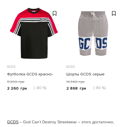
GCDS
GCDS
Футболка GCDS красно-
Шорты GCDS серые
черная
11 300
грн
14 340
грн
( -80 %)
( -80 %)
2 260
грн
2 868
грн
GCDS
– God Can’t Destroy Streetwear – этого достаточно,