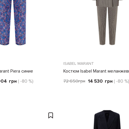
ISABEL MARANT
rant Piera синие
Костюм Isabel Marant меланже
904
грн
( -80 %)
72 650
грн
14 530
грн
( -80 %