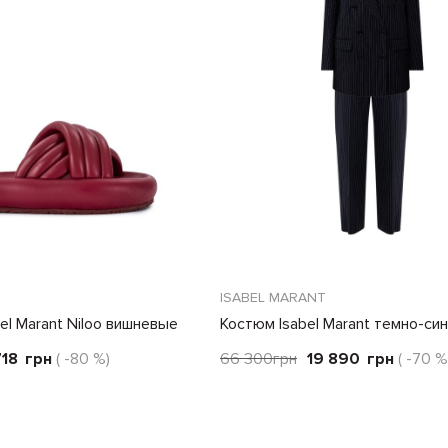
ISABEL MARANT
l Marant Niloo вишневые
Костюм Isabel Marant темно-си
718
грн
( -80 %)
66 300
грн
19 890
грн
( -70 %