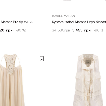
ISABEL MARANT
 Marant Presly синий
Куртка Isabel Marant Leys белая
820
грн
( -80 %)
34 530
грн
3 453
грн
( -90 %)