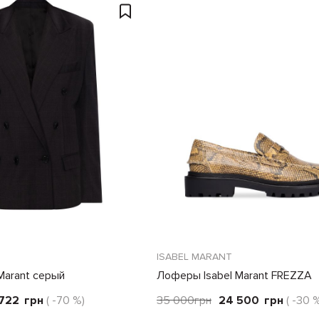
ISABEL MARANT
Marant серый
Лоферы Isabel Marant FREZZA
коричневые
 722
грн
( -70 %)
35 000
грн
24 500
грн
( -30 