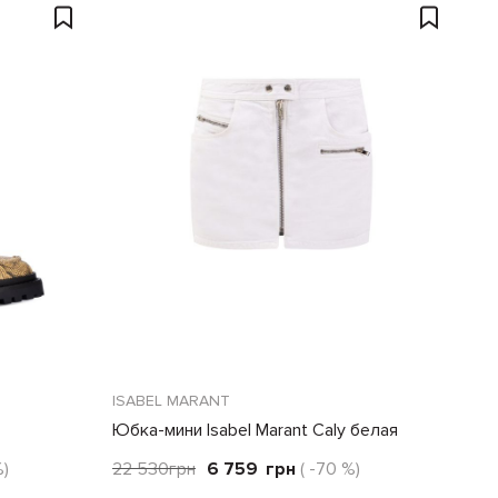
ISABEL MARANT
Юбка-мини Isabel Marant Caly белая
%)
22 530
грн
6 759
грн
( -70 %)