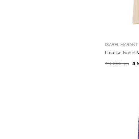
ISABEL MARANT
Платье Isabel 
49 080
грн
4 