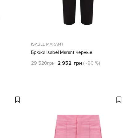
ISABEL MARANT
Брюки Isabel Marant черные
29 520
грн
2 952
грн
( -90 %)