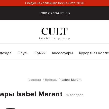
Скидки на коллекцию Весна-Лето 2026
+380 67 524 89 99
дежда
Обувь
Сумки
Аксессуары
Курортная колл
Главная
Бренды
Isabel Marant
ары Isabel Marant
76
товаров