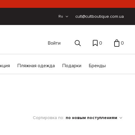
cult@cultboutique.com.ua
Ru
Войти
0
0
екция
Пляжная одежда
Подарки
Бренды
Сортировка по:
по новым поступлениям