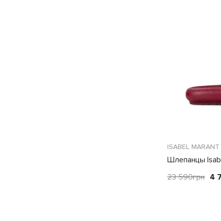
ISABEL MARANT
Шлепанцы Isabe
23 590
грн
4 