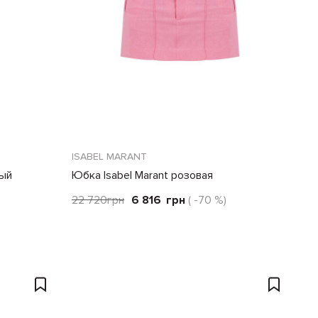
ISABEL MARANT
вый
Юбка Isabel Marant розовая
)
22 720
грн
6 816
грн
( -70 %)