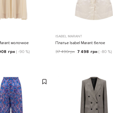
ISABEL MARANT
Marant молочное
Платье Isabel Marant белое
908
грн
( -90 %)
37 490
грн
7 498
грн
( -80 %)