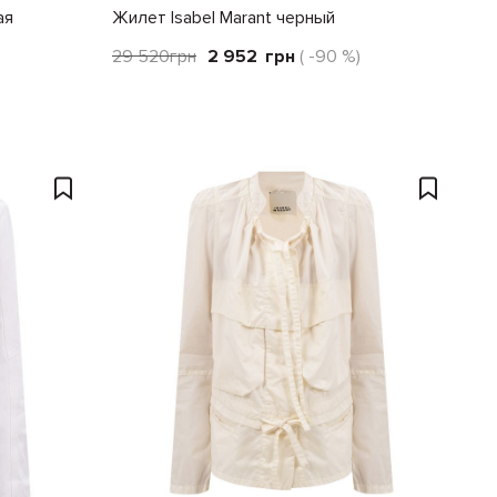
ая
Жилет Isabel Marant черный
29 520
грн
2 952
грн
( -90 %)