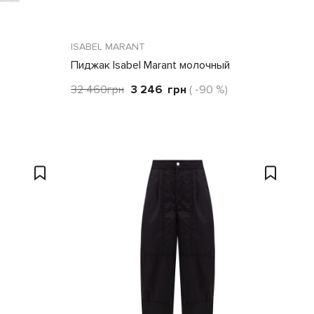
ISABEL MARANT
Пиджак Isabel Marant молочный
32 460
грн
3 246
грн
( -90 %)