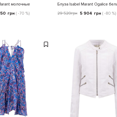
Marant молочные
Блуза Isabel Marant Ogalice бел
350
грн
( -70 %)
29 520
грн
5 904
грн
( -80 %)