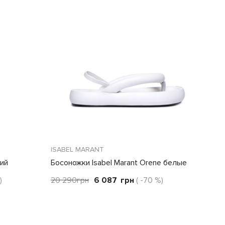
ISABEL MARANT
ний
Босоножки Isabel Marant Orene белые
)
20 290
грн
6 087
грн
( -70 %)