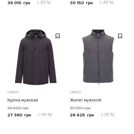
( -30 %)
( -40 %)
36 015
грн
30 150
грн
LENOCI
LENOCI
Куртка мужская
Жилет мужской
45 600
грн
37 750
грн
( -40 %)
( -30 %)
27 360
грн
26 425
грн