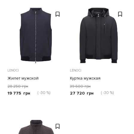
LENOCI
LENOCI
Жилет мужской
Куртка мужская
28 250
грн
39 600
грн
( -30 %)
( -30 %)
19 775
грн
27 720
грн