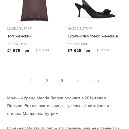
MAGDA BUTRYM
MAGDA BUTRYM
Топ женский
Туфли-слингбэки женские
43 950
грн
53 750
грн
( -50 %)
( -30 %)
21 975
грн
37 625
грн
1
2
3
4
Модный бренд
Magda Butrym
родился в 2014 году в
Польше. Его основательница – успешный дизайнер и
стилист Магдалена Бутрим.
Оригинал
Magda Butrym
– это романтичная женственность,