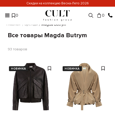
Скидки на коллекцию Весна-Лето 2026
0
0
Главная
Бренды
Magda Butrym
Все товары Magda Butrym
93
товаров
НОВИНКА
НОВИНКА