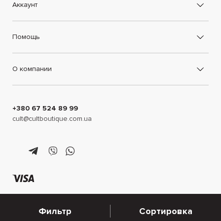
платья, комбинезоны и другие вещи станут основой
Аккаунт
неповторимых аутфитов.
Помощь
О компании
+380 67 524 89 99
cult@cultboutique.com.ua
Фильтр
Сортировка