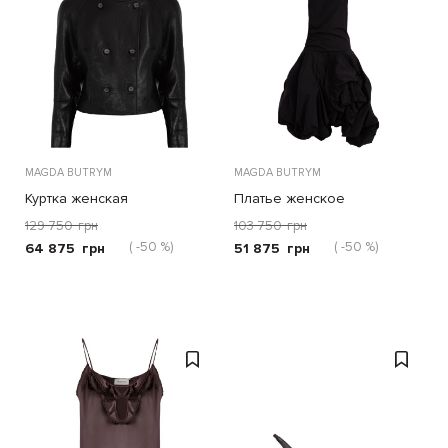
MAGDA BUTRYM
MAGDA BUTRYM
Куртка женская
Платье женское
129 750
грн
103 750
грн
( -50 %)
( -50 %)
64 875
грн
51 875
грн