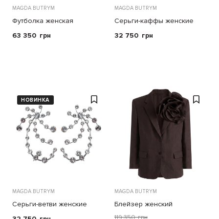
MAGDA BUTRYM
MAGDA BUTRYM
Футболка женская
Серьги-каффы женские
63 350
грн
32 750
грн
НОВИНКА
MAGDA BUTRYM
MAGDA BUTRYM
Серьги-ветви женские
Блейзер женский
119 350
грн
32 750
грн