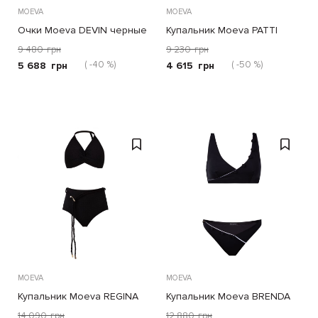
MOEVA
MOEVA
Очки Moeva DEVIN черные
Купальник Moeva PATTI
черный
9 480
грн
9 230
грн
( -40 %)
( -50 %)
5 688
грн
4 615
грн
MOEVA
MOEVA
Купальник Moeva REGINA
Купальник Moeva BRENDA
черный
черный
14 090
грн
12 880
грн