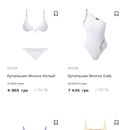
MOEVA
MOEVA
Купальник Moeva белый
Купальник Moeva Sally
белый
9 910
грн
14 870
грн
( -50 %)
( -50 %)
4 955
грн
7 435
грн