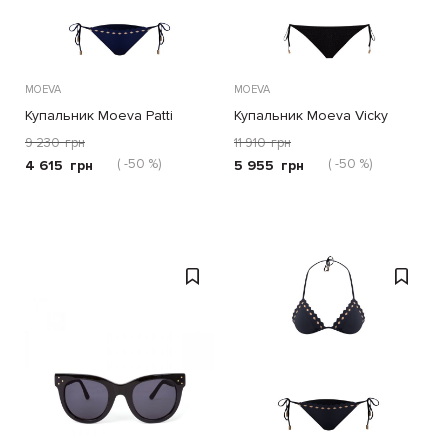
MOEVA
MOEVA
Купальник Moeva Patti
Купальник Moeva Vicky
синий
черный
9 230
грн
11 910
грн
( -50 %)
( -50 %)
4 615
грн
5 955
грн