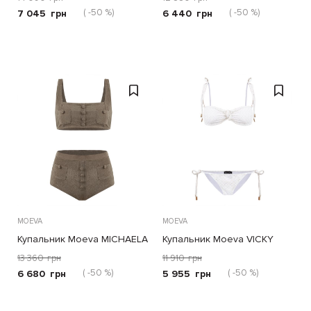
( -50 %)
( -50 %)
7 045
грн
6 440
грн
MOEVA
MOEVA
Купальник Moeva MICHAELA
Купальник Moeva VICKY
оливковый
белый
13 360
грн
11 910
грн
( -50 %)
( -50 %)
6 680
грн
5 955
грн