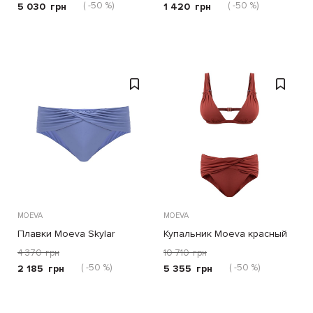
( -50 %)
( -50 %)
5 030
грн
1 420
грн
MOEVA
MOEVA
Плавки Moeva Skylar
Купальник Moeva красный
голубые
4 370
грн
10 710
грн
( -50 %)
( -50 %)
2 185
грн
5 355
грн