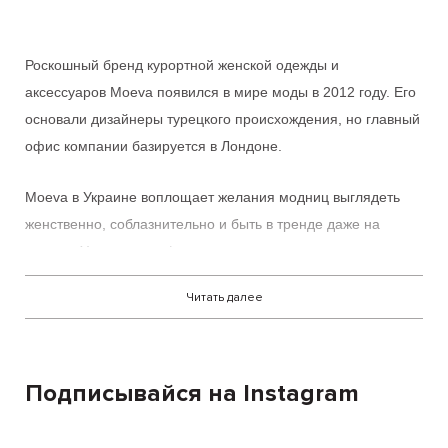
Роскошный бренд курортной женской одежды и
аксессуаров
Moeva
появился в мире моды в 2012 году. Его
основали дизайнеры турецкого происхождения, но главный
офис компании базируется в Лондоне.
Moeva в Украине
воплощает желания модниц выглядеть
женственно, соблазнительно и быть в тренде даже на
отдыхе. Узнаваемые фишки марки:
Читать далее
совершенная изысканность;
неподвластный времени стиль;
безупречный комфорт;
Подписывайся на Instagram
выход за рамки;
архитектурные элементы;