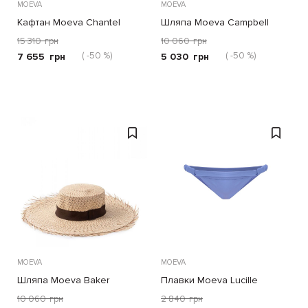
MOEVA
MOEVA
Кафтан Moeva Chantel
Шляпа Moeva Campbell
белый
песочная
15 310
грн
10 060
грн
( -50 %)
( -50 %)
7 655
грн
5 030
грн
MOEVA
MOEVA
Шляпа Moeva Baker
Плавки Moeva Lucille
песочная
голубые
10 060
грн
2 840
грн