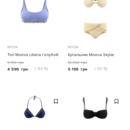
MOEVA
MOEVA
Топ Moeva Liliana голубой
Купальник Moeva Skylar
желтый
9 190
грн
10 390
грн
( -50 %)
( -50 %)
4 595
грн
5 195
грн