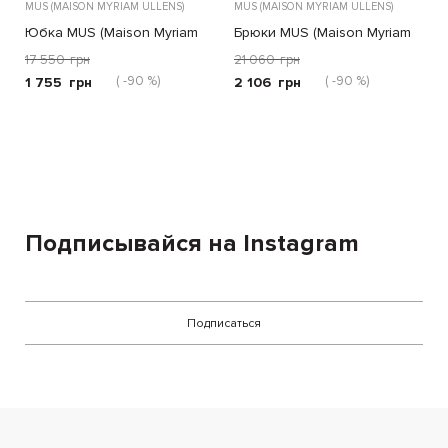
MUS (MAISON MYRIAM ULLENS)
MUS (MAISON MYRIAM ULLENS)
Юбка MUS (Maison Myriam
Брюки MUS (Maison Myriam
Ullens) белая
Ullens) зеленые
17 550
грн
21 060
грн
( -90 %)
( -90 %)
1 755
грн
2 106
грн
Подписывайся на Instagram
Подписаться