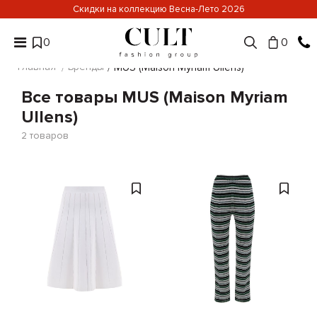
Скидки на коллекцию Весна-Лето 2026
0
0
Главная
Бренды
MUS (Maison Myriam Ullens)
Все товары MUS (Maison Myriam
Ullens)
2
товаров