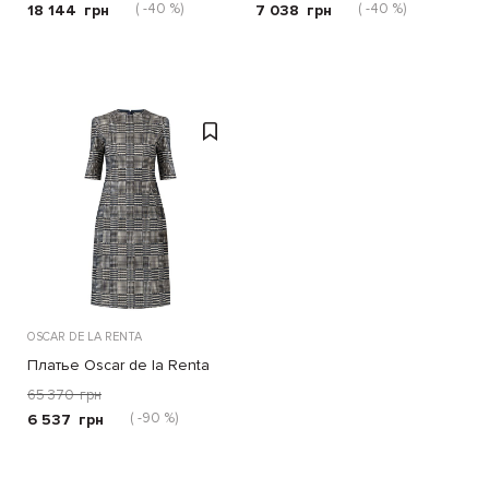
( -40 %)
( -40 %)
18 144
грн
7 038
грн
золотые
OSCAR DE LA RENTA
Платье Oscar de la Renta
сине-бежевое
65 370
грн
( -90 %)
6 537
грн