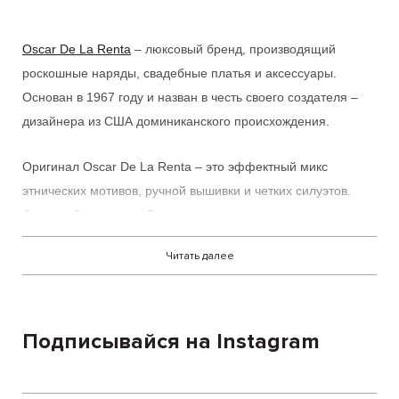
Oscar De La Renta
– люксовый бренд, производящий
роскошные наряды, свадебные платья и аксессуары.
Основан в 1967 году и назван в честь своего создателя –
дизайнера из США доминиканского происхождения.
Оригинал
Oscar De La Renta
– это эффектный микс
этнических мотивов, ручной вышивки и четких силуэтов.
Одежда
Оскар де ла Рента
выглядит стильно и невероятно
женственно.
Читать далее
Oscar De La Renta
в Украине
это:
самобытные наряды люксового сегмента;
Подписывайся на Instagram
вечная классика в современной интерпретации;
утонченность и элегантность.