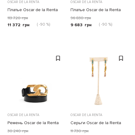
OSCAR DE LA RENTA
OSCAR DE LA RENTA
Платье Oscar de la Renta
Платье Oscar de la Renta
оранжевое
зеленое
113 720
грн
96 830
грн
( -90 %)
( -90 %)
11 372
грн
9 683
грн
OSCAR DE LA RENTA
OSCAR DE LA RENTA
Ремень Oscar de la Renta
Серьги Oscar de la Renta
черный
TRIPLE PEAPOD DROP
30 240
грн
11 730
грн