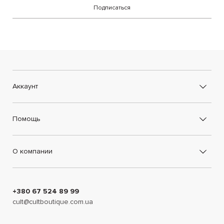
Подписаться
Интернет-магазин
CULTBOUTIQUE
предлагает изысканные
женские платья, футболки, рубашки, топы, блузы, шорты,
брюки, кардиганы и аксессуары от известного модного
дома. Роскошные и ультрасовременные наряды помогут
создать лучшие люксовые образы.
Аккаунт
Помощь
О компании
+380 67 524 89 99
cult@cultboutique.com.ua