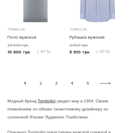
TOMBOLINI
TOMBOLINI
Поло мужское
Рубашка мужская
26 500
грн
9 850
грн
( -40 %)
( -40 %)
15 900
грн
5 910
грн
1
2
3
4
5
Модный бренд
Tombolini
увидел мир в 1964. Своим
появлением он обязан талантливому дизайнеру из
солнечной Италии Эудженио Томболини.
Оригинал
Tombolini
представлен мужской одеждой и