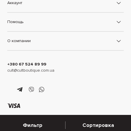
Аккаунт
пиджаки, верхняя одежда, обувь, сумки и головные уборы
идеально подойдут для повседневных аутфитов.
Помощь
О компании
+380 67 524 89 99
cult@cultboutique.com.ua
Фильтр
Сортировка