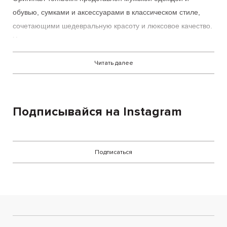
обувью, сумками и аксессуарами в классическом стиле,
сочетающими шедевральную красоту и люксовое качество.
Характерные черты:
Читать далее
лаконичная элегантность;
внимание к нюансам;
ручная работа.
Подписывайся на Instagram
Изделия
Томболини
органично объединили любовь к
традициям, креативный подход и практичность.
Tombolini
в
Подписаться
Украине
поможет создать стильный образ мужчины,
который желает быть в тренде.
Интернет-магазин
CULTBOUTIQIE предлагает
дизайнерские вещи для заядлых модников. Стильные
рубашки, костюмы, брюки, свитеры, футболки, шорты,