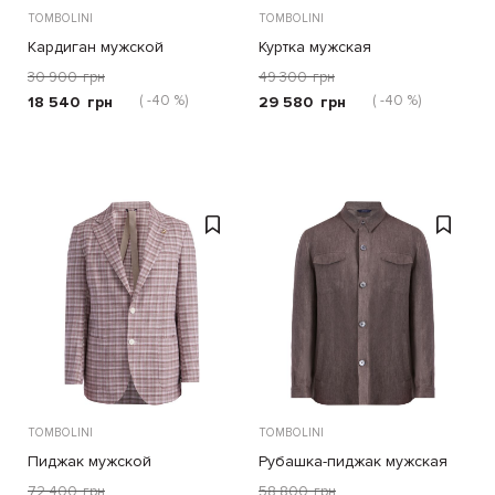
TOMBOLINI
TOMBOLINI
Кардиган мужской
Куртка мужская
30 900
грн
49 300
грн
( -40 %)
( -40 %)
18 540
грн
29 580
грн
TOMBOLINI
TOMBOLINI
Пиджак мужской
Рубашка-пиджак мужская
72 400
грн
58 800
грн