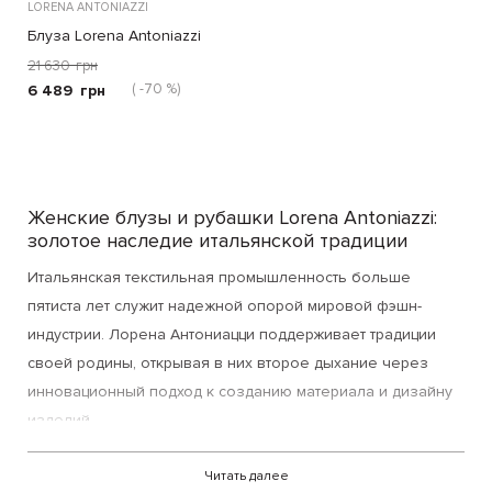
LORENA ANTONIAZZI
Блуза Lorena Antoniazzi
кремовая
21 630
грн
( -70 %)
6 489
грн
Женские блузы и рубашки Lorena Antoniazzi:
золотое наследие итальянской традиции
Итальянская текстильная промышленность больше
пятиста лет служит надежной опорой мировой фэшн-
индустрии. Лорена Антониацци поддерживает традиции
своей родины, открывая в них второе дыхание через
инновационный подход к созданию материала и дизайну
изделий.
Женские блузы Lorena Antoniazzi воплощают идеальное
Читать далее