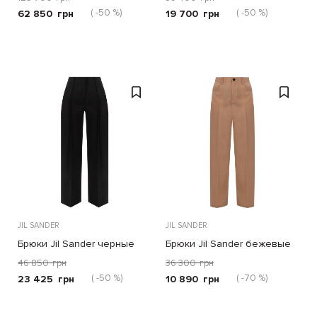
( -50 %)
( -50 %)
62 850
грн
19 700
грн
JIL SANDER
JIL SANDER
Брюки Jil Sander черные
Брюки Jil Sander бежевые
46 850
грн
36 300
грн
( -50 %)
( -70 %)
23 425
грн
10 890
грн