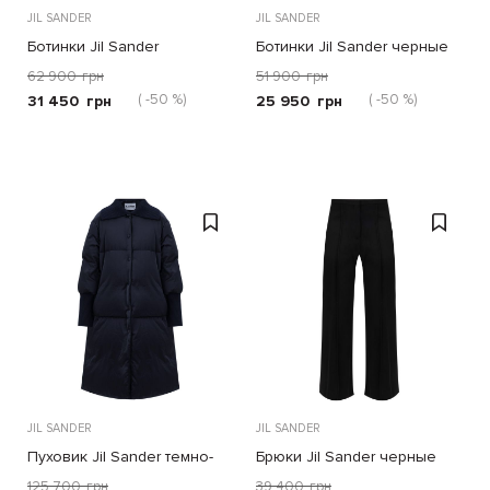
JIL SANDER
JIL SANDER
Ботинки Jil Sander
Ботинки Jil Sander черные
молочные
62 900
грн
51 900
грн
( -50 %)
( -50 %)
31 450
грн
25 950
грн
JIL SANDER
JIL SANDER
Пуховик Jil Sander темно-
Брюки Jil Sander черные
синий
125 700
грн
39 400
грн