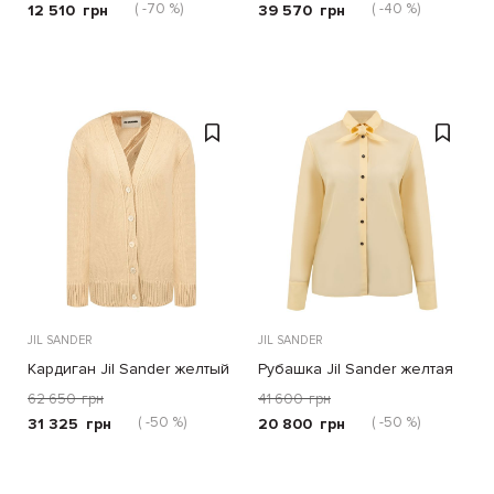
( -70 %)
( -40 %)
12 510
грн
39 570
грн
JIL SANDER
JIL SANDER
Кардиган Jil Sander желтый
Рубашка Jil Sander желтая
62 650
грн
41 600
грн
( -50 %)
( -50 %)
31 325
грн
20 800
грн