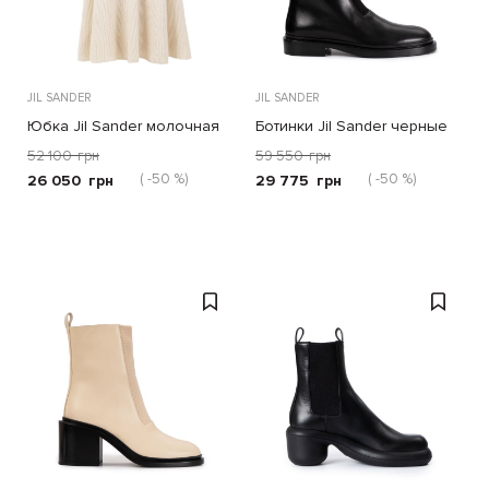
JIL SANDER
JIL SANDER
Юбка Jil Sander молочная
Ботинки Jil Sander черные
52 100
грн
59 550
грн
( -50 %)
( -50 %)
26 050
грн
29 775
грн