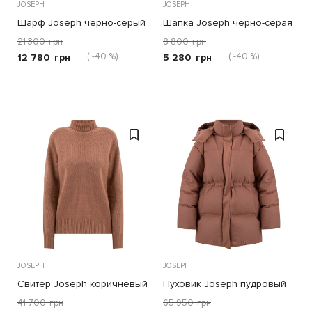
JOSEPH
JOSEPH
Шарф Joseph черно-серый
Шапка Joseph черно-серая
21 300
грн
8 800
грн
( -40 %)
( -40 %)
12 780
грн
5 280
грн
JOSEPH
JOSEPH
Свитер Joseph коричневый
Пуховик Joseph пудровый
41 700
грн
65 950
грн