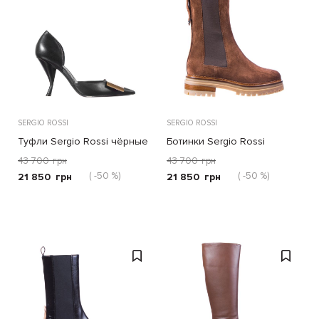
SERGIO ROSSI
SERGIO ROSSI
Туфли Sergio Rossi чёрные
Ботинки Sergio Rossi
коричневые
43 700
грн
43 700
грн
( -50 %)
( -50 %)
21 850
грн
21 850
грн