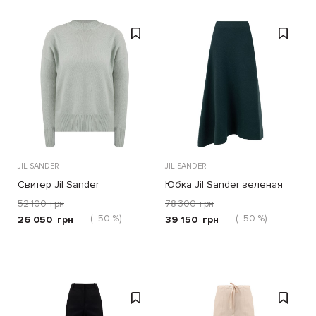
JIL SANDER
JIL SANDER
Свитер Jil Sander
Юбка Jil Sander зеленая
ментоловый
52 100
грн
78 300
грн
( -50 %)
( -50 %)
26 050
грн
39 150
грн