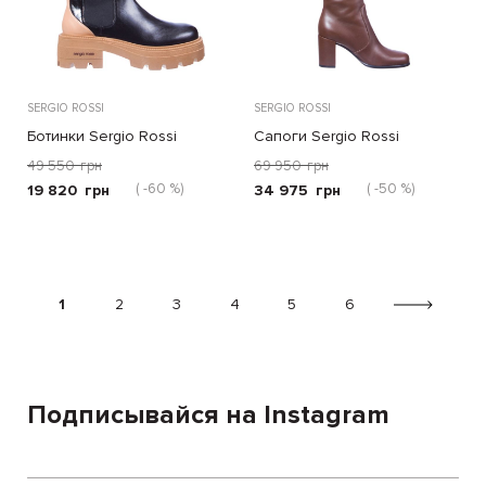
SERGIO ROSSI
SERGIO ROSSI
Ботинки Sergio Rossi
Сапоги Sergio Rossi
чёрные
коричневые
49 550
грн
69 950
грн
( -60 %)
( -50 %)
19 820
грн
34 975
грн
1
2
3
4
5
6
Подписывайся на Instagram