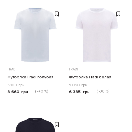
FRADI
FRADI
Футболка Fradi голубая
Футболка Fradi белая
6 100
грн
9 050
грн
( -40 %)
( -30 %)
3 660
грн
6 335
грн