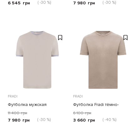
( -30 %)
( -30 %)
6 545
грн
7 980
грн
FRADI
FRADI
Футболка мужская
Футболка Fradi тёмно-
бежевая
11 400
грн
6 100
грн
( -30 %)
( -40 %)
7 980
грн
3 660
грн