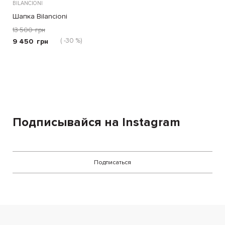
BILANCIONI
Шапка Bilancioni
коричневая
13 500
грн
( -30 %)
9 450
грн
Подписывайся на Instagram
Подписаться