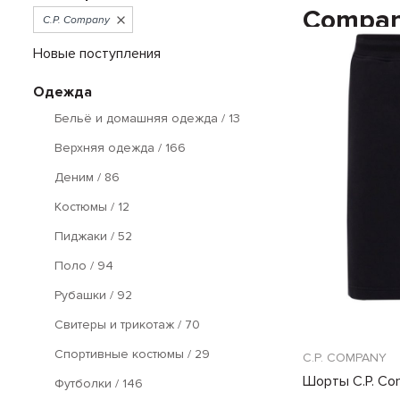
Compa
C.P. Company
Новые поступления
Одежда
Бельё и домашняя одежда
/ 13
Верхняя одежда
/ 166
Деним
/ 86
Костюмы
/ 12
Пиджаки
/ 52
Поло
/ 94
Рубашки
/ 92
Свитеры и трикотаж
/ 70
Спортивные костюмы
/ 29
C.P. COMPANY
Шорты C.P. Co
Футболки
/ 146