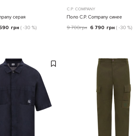
C.P. COMPANY
mpany серая
Поло C.P. Company синее
 590
грн
( -30 %)
9 700
грн
6 790
грн
( -30 %)