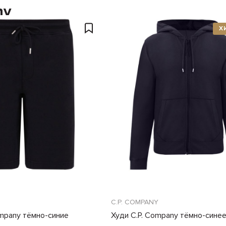
ny
Х
C.P. COMPANY
mpany тёмно-синие
Худи C.P. Company тёмно-сине