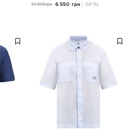
13 100
грн
6 550
грн
( -50 %)