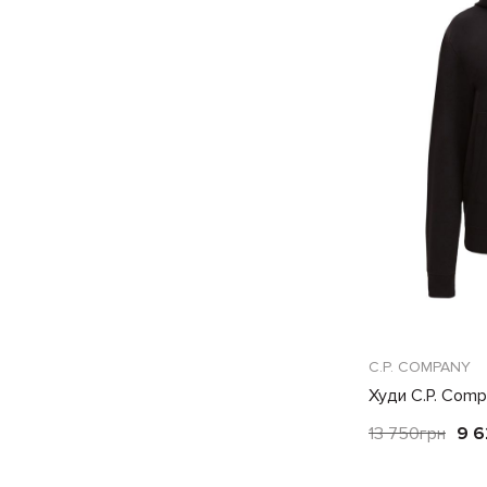
C.P. COMPANY
Худи C.P. Com
13 750
грн
9 6