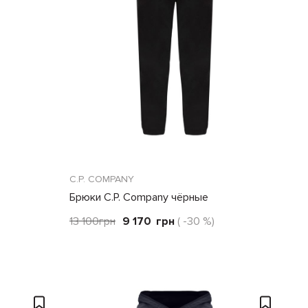
C.P. COMPANY
Брюки C.P. Company чёрные
13 100
грн
9 170
грн
( -30 %)