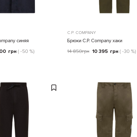
C.P. COMPANY
Company синяя
Брюки C.P. Company хаки
600
грн
( -50 %)
14 850
грн
10 395
грн
( -30 %)