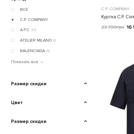
C.P. COMPANY
ВСЕ
Куртка C.P. Co
C.P. COMPANY
23 700
грн
16
A.P.C.
(17)
ATELIER MILANO
(1)
BALENCIAGA
(9)
Показать все
Размер скидки
Цвет
Размер скидки