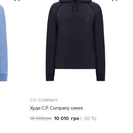
C.P. COMPANY
Худи C.P. Company синее
14 300
грн
10 010
грн
( -30 %)