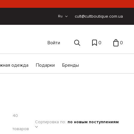
cult@cultboutique.com.ua
Ru
Войти
0
0
жная одежда
Подарки
Бренды
40
Сортировка по:
по новым поступлениям
товаров