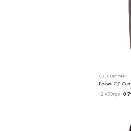
C.P. COMPANY
Брюки C.P. Co
12 450
грн
8 7