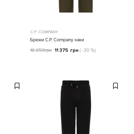
C.P. COMPANY
Брюки C.P. Company хаки
16 250
грн
11 375
грн
( -30 %)