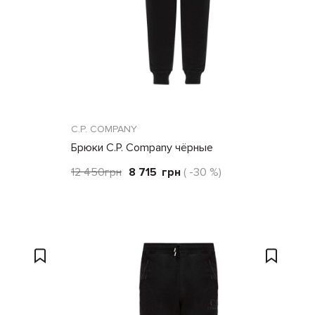
C.P. COMPANY
Брюки C.P. Company чёрные
12 450
грн
8 715
грн
( -30 %)