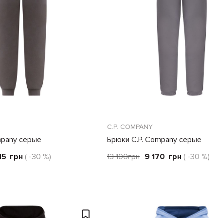
C.P. COMPANY
mpany серые
Брюки C.P. Company серые
15
грн
( -30 %)
13 100
грн
9 170
грн
( -30 %)