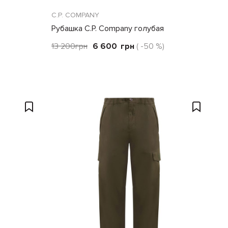
C.P. COMPANY
Рубашка C.P. Company голубая
13 200
грн
6 600
грн
( -50 %)