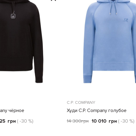
C.P. COMPANY
pany чёрное
Худи C.P. Company голубое
25
грн
( -30 %)
14 300
грн
10 010
грн
( -30 %)