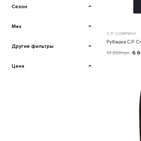
Сезон
Мех
C.P. COMPANY
Рубашка C.P. 
Другие фильтры
13 200
грн
6 
Цена