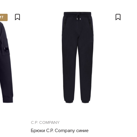
ИТ
C.P. COMPANY
е
Брюки C.P. Company синие