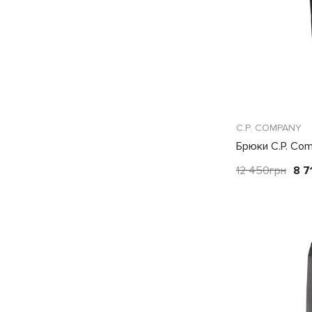
C.P. COMPANY
Брюки C.P. Co
12 450
грн
8 7