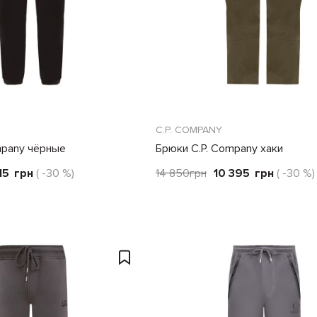
C.P. COMPANY
mpany чёрные
Брюки C.P. Company хаки
15
грн
( -30 %)
14 850
грн
10 395
грн
( -30 %)