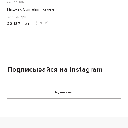
CORNELIANI
Пиджак Corneliani кэмел
73 956
грн
( -70 %)
22 187
грн
Подписывайся на Instagram
Подписаться