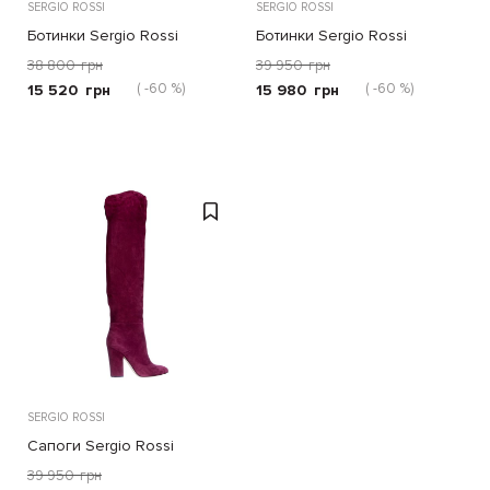
SERGIO ROSSI
SERGIO ROSSI
Ботинки Sergio Rossi
Ботинки Sergio Rossi
бежевые
чёрные
38 800
грн
39 950
грн
( -60 %)
( -60 %)
15 520
грн
15 980
грн
SERGIO ROSSI
Сапоги Sergio Rossi
бордовые
39 950
грн