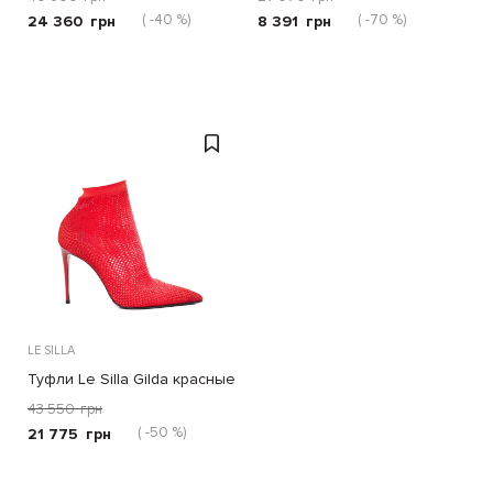
( -40 %)
( -70 %)
24 360
грн
8 391
грн
LE SILLA
Туфли Le Silla Gilda красные
43 550
грн
( -50 %)
21 775
грн