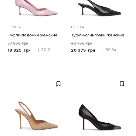
LE SILLA
LE SILLA
Туфли-лодочки женские
Туфли-слингбэки женские
Clivage
37 850
грн
40 750
грн
( -50 %)
( -50 %)
18 925
грн
20 375
грн