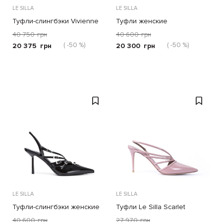
LE SILLA
LE SILLA
Туфли-слингбэки Vivienne
Туфли женские
40 750
грн
40 600
грн
( -50 %)
( -50 %)
20 375
грн
20 300
грн
LE SILLA
LE SILLA
Туфли-слингбэки женские
Туфли Le Silla Scarlet
Scarlet
пудровые
40 600
грн
27 970
грн