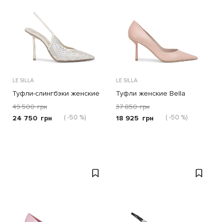
LE SILLA
LE SILLA
Туфли-слингбэки женские
Туфли женские Bella
Giza
49 500
грн
37 850
грн
( -50 %)
( -50 %)
24 750
грн
18 925
грн