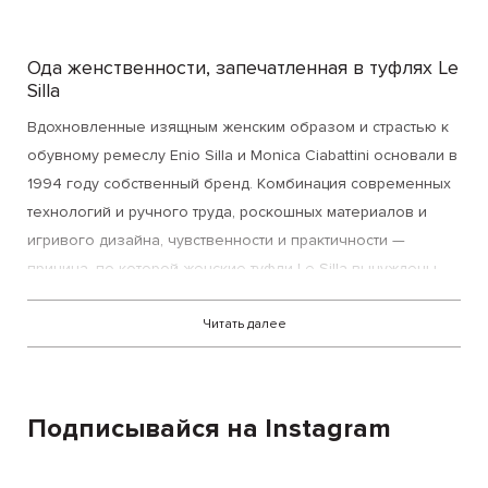
Ода женственности, запечатленная в туфлях Le
Silla
Вдохновленные изящным женским образом и страстью к
обувному ремеслу Enio Silla и Monica Ciabattini основали в
1994 году собственный бренд. Комбинация современных
технологий и ручного труда, роскошных материалов и
игривого дизайна, чувственности и практичности —
причина, по которой
женские туфли Le Silla
вынуждены
были стать всемирно популярными.
Читать далее
Обширная коллекция состоит из культовых моделей, пар
в универсальном вневременном стиле, абсолютно
оригинальных и свежих решений как рефлексии на
Подписывайся на Instagram
современную моду. Гармоничное сочетание мастерства и
креативности стают основой ярлыка «Made in Italy»,