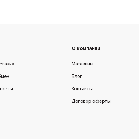
юбки-карандаш изготовлены из вискозы, полиэстера, шерсти, 
, дарят уверенность и помогают подчеркнуть индивидуально
О компании
ставка
Магазины
бмен
Блог
ответы
Контакты
Договор оферты