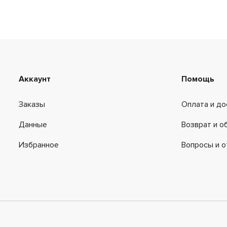
Облегающие, плиссированные, в складку, «трапеции» и 
прославляют женские формы, воплощают чувственность
Аккаунт
Помощь
Заказы
Оплата и до
Данные
Возврат и о
Избранное
Вопросы и 