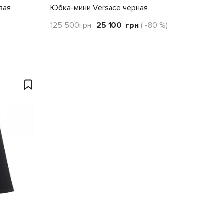
вая
Юбка-мини Versace черная
125 500
грн
25 100
грн
( -80 %)