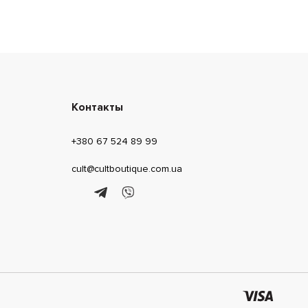
шелка, твида, кожи, денима. Юбки Versace неизменно
сть.
Контакты
+380 67 524 89 99
cult@cultboutique.com.ua