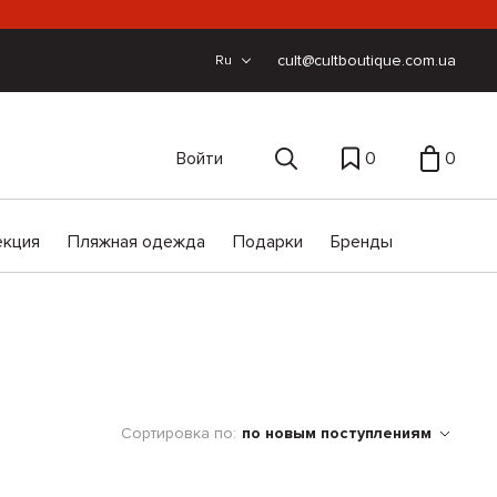
cult@cultboutique.com.ua
Ru
Войти
0
0
екция
Пляжная одежда
Подарки
Бренды
Сортировка по:
по новым поступлениям