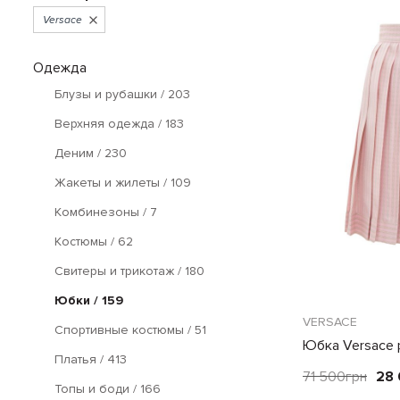
Versace
Одежда
Блузы и рубашки
/ 203
Верхняя одежда
/ 183
Деним
/ 230
Жакеты и жилеты
/ 109
Комбинезоны
/ 7
Костюмы
/ 62
Свитеры и трикотаж
/ 180
Юбки
/ 159
VERSACE
Спортивные костюмы
/ 51
Юбка Versace 
Платья
/ 413
71 500
грн
28
Топы и боди
/ 166