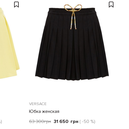
VERSACE
Юбка женская
%)
63 300
грн
31 650
грн
( -50 %)