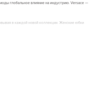
моды глобальное влияние на индустрию. Versace —
зовывая в каждой новой коллекции. Женские юбки
щенной палитры и люксовых материалов.
хранив эксклюзивность и креативные приемы. За
я материалы. Она отказалась от использования меха
упить женские юбки Versace. В коллекциях
ical, Heritage Polka Dots, Heritage Butterflies,