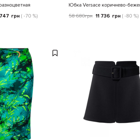
разноцветная
Юбка Versace коричнево-беже
 747
грн
( -70 %)
58 680
грн
11 736
грн
( -80 %)