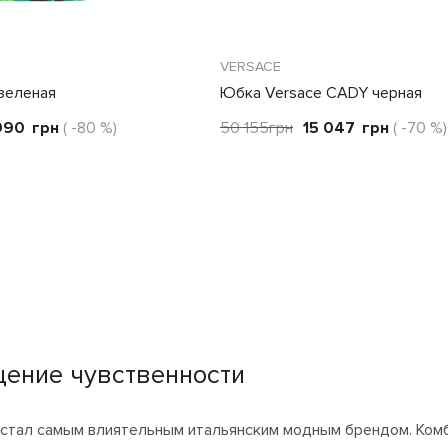
VERSACE
зеленая
Юбка Versace CADY черная
990
грн
( -80 %)
50 155
грн
15 047
грн
( -70 %)
щение чувственности
о стал самым влиятельным итальянским модным брендом. Ком