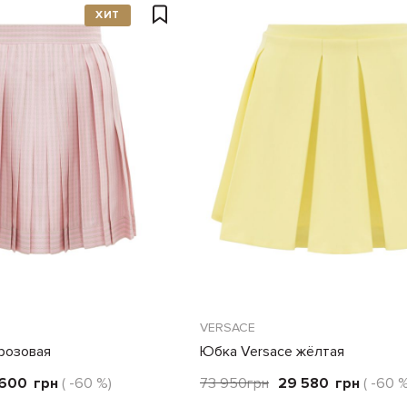
ХИТ
VERSACE
розовая
Юбка Versace жёлтая
 600
грн
( -60 %)
73 950
грн
29 580
грн
( -60 