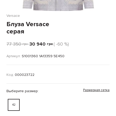
Versace
Блуза Versace
серая
77 350
30 940
( -60 %)
грн
грн
Артикул:
S1001360 1A13359 5E450
Код:
000023722
Размерная сетка
Выберите размер:
42