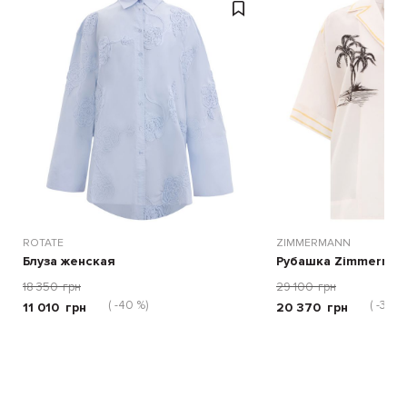
ROTATE
ZIMMERMANN
Блуза женская
Рубашка Zimmerman
18 350
грн
29 100
грн
( -40 %)
( -30 %
11 010
грн
20 370
грн