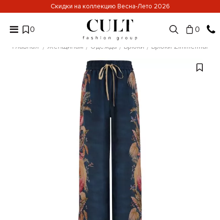
Скидки на коллекцию Весна-Лето 2026
0
0
Главная
Женщинам
Одежда
Брюки
Брюки Zimmermann