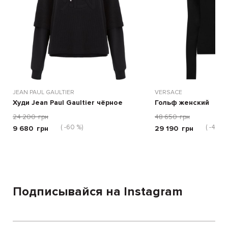
JEAN PAUL GAULTIER
VERSACE
Худи Jean Paul Gaultier чёрное
Гольф женский
24 200
грн
48 650
грн
( -60 %)
( -40 %)
9 680
грн
29 190
грн
Подписывайся на Instagram