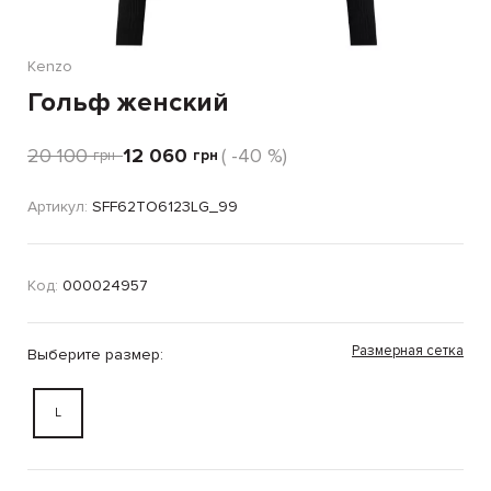
Kenzo
Гольф женский
20 100
12 060
( -40 %)
грн
грн
Артикул:
SFF62TO6123LG_99
Код:
000024957
Размерная сетка
Выберите размер:
L