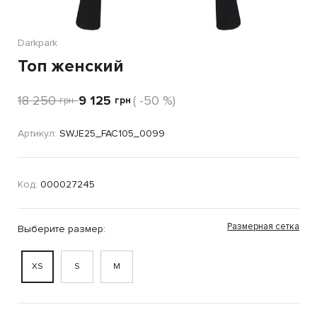
Darkpark
Топ женский
18 250
9 125
( -50 %)
грн
грн
Артикул:
SWJE25_FAC105_0099
Код:
000027245
Размерная сетка
Выберите размер:
XS
S
M