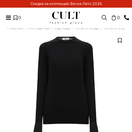
Скидки на коллекцию Весна-Лето 2026
0
0
Главная
Женщинам
Одежда
Топы и боди
Топы и боди D