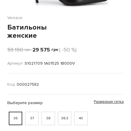
Versace
Батильоны
женские
59 150
29 575
( -50 %)
грн
грн
Артикул:
S1021709 1A01525 1B000V
Код:
000027582
Размерная сетка
Выберите размер:
36
37
38
38,5
40