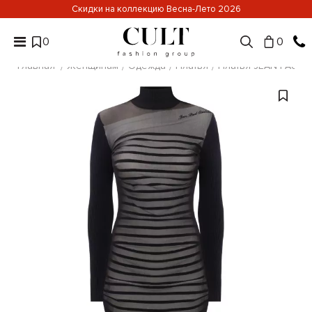
Скидки на коллекцию Весна-Лето 2026
0
0
Главная
Женщинам
Одежда
Платья
Платья JEAN PAUL 