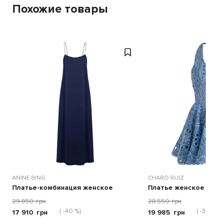
Похожие товары
ANINE BING
CHARO RUIZ
Платье-комбинация женское
Платье женское
29 850
грн
28 550
грн
( -40 %)
( -30 %)
17 910
грн
19 985
грн