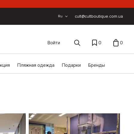
cult@cultboutique.com.ua
Ru
Войти
0
0
екция
Пляжная одежда
Подарки
Бренды