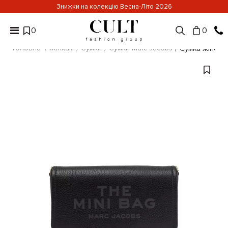
Знижки на колекцію Весна-Літо 2026
0
0
Головна
Жінкам
Сумки
Сумки Marc Jacobs
Сумка жіноча