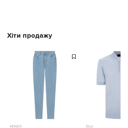
Хіти продажу
KENZO
ZILLI