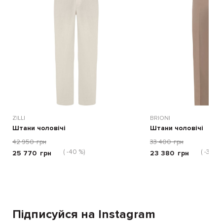
ZILLI
BRIONI
Штани чоловічі
Штани чоловічі
42 950
грн
33 400
грн
( -40 %)
( -30 %
25 770
грн
23 380
грн
Підписуйся на Instagram