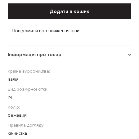
Додати в кошик
Повідомити про зниження ціни
Інформація про товар
Країна виробництва:
Італія
Вид розмірної сітки:
INT
Колір:
бежевий
Правила догляду:
хімчистка