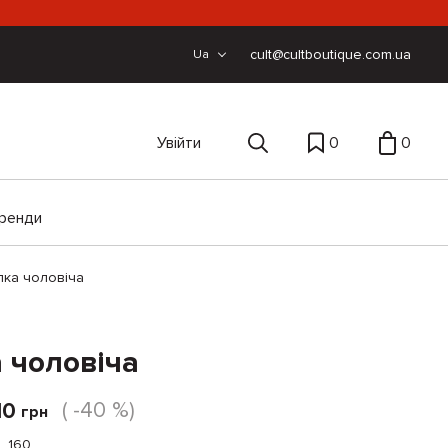
cult@cultboutique.com.ua
Ua
Увійти
0
0
ренди
лка чоловіча
 чоловіча
( -40 %)
10
грн
_160