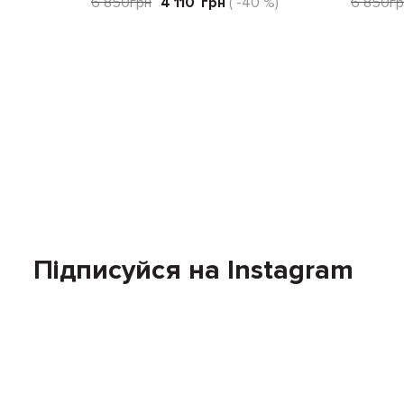
6 850
грн
4 110
грн
( -40 %)
6 850
гр
Підписуйся на Instagram