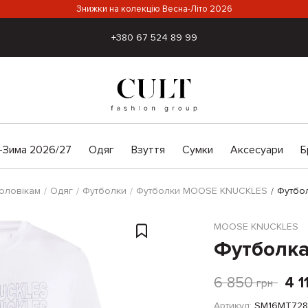
Знижки на колекцію Весна-Літо 2026
+380 67 524 89 99
-Зима 2026/27
Одяг
Взуття
Сумки
Аксесуари
Б
оловікам
Одяг
Футболки
Футболки MOOSE KNUCKLES
Футбо
MOOSE KNUCKLES
Футболка
6 850
4 1
грн
Артикул:
SM16MT728