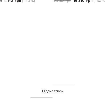
н
4 110
грн
( -40 %)
23 300
грн
16 310
грн
( -30 %
Підписатись