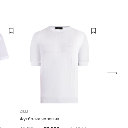
ZILLI
ZILLI
Футболка чоловіча
Футболка чо