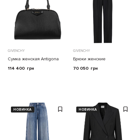
GIVENCHY
GIVENCHY
Сумка женская Antigona
Брюки женские
East-West Bowling
114 400
грн
70 050
грн
НОВИНКА
НОВИНКА