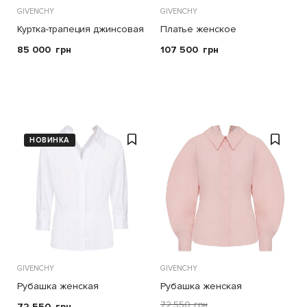
GIVENCHY
GIVENCHY
Куртка-трапеция джинсовая
Платье женское
женская
85 000
грн
107 500
грн
НОВИНКА
GIVENCHY
GIVENCHY
Рубашка женская
Рубашка женская
72 550
грн
72 550
грн