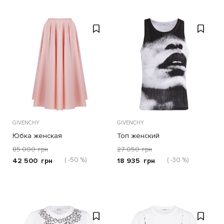
GIVENCHY
GIVENCHY
Юбка женская
Топ женский
85 000
грн
27 050
грн
( -50 %)
( -30 %)
42 500
грн
18 935
грн