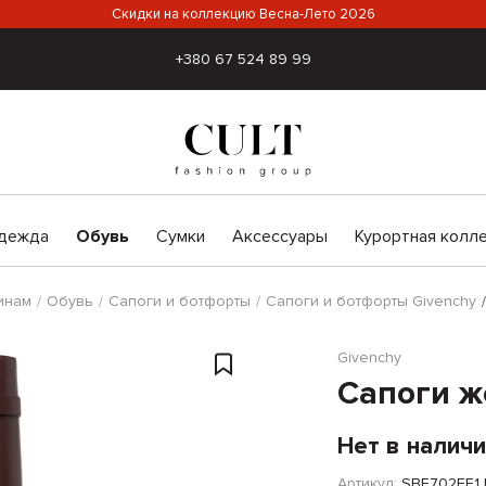
Скидки на коллекцию Весна-Лето 2026
+380 67 524 89 99
дежда
Обувь
Сумки
Аксессуары
Курортная колл
инам
Обувь
Сапоги и ботфорты
Сапоги и ботфорты Givenchy
Givenchy
Сапоги ж
Нет в налич
Артикул:
SBE702EE1