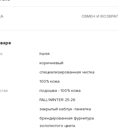
КА
ОБМЕН И ВОЗВРАТ
оваре
а:
Італія
коричневый
специализированная чистка
100% кожа
тав:
подошва - 100% кожа
FALL/WINTER 25-26
закрытый каблук -танкетка
брендированная фурнитура
золотистого цвета