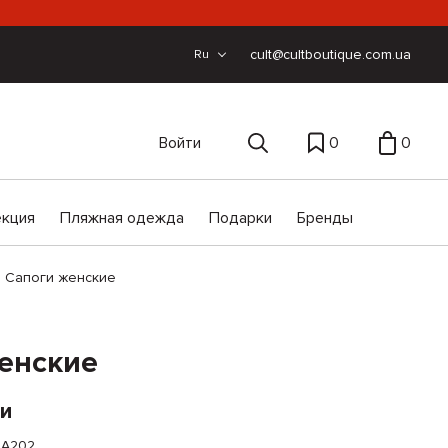
cult@cultboutique.com.ua
Ru
Войти
0
0
екция
Пляжная одежда
Подарки
Бренды
Сапоги женские
енские
ии
JA202