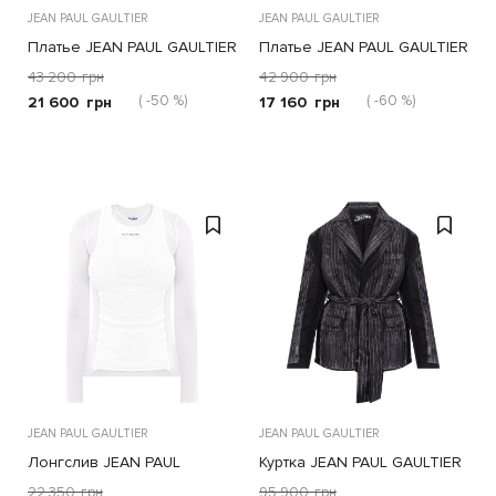
JEAN PAUL GAULTIER
JEAN PAUL GAULTIER
Платье JEAN PAUL GAULTIER
Платье JEAN PAUL GAULTIER
черное
черное
43 200
грн
42 900
грн
( -50 %)
( -60 %)
21 600
грн
17 160
грн
JEAN PAUL GAULTIER
JEAN PAUL GAULTIER
Лонгслив JEAN PAUL
Куртка JEAN PAUL GAULTIER
GAULTIER белая
черная
22 350
грн
95 900
грн