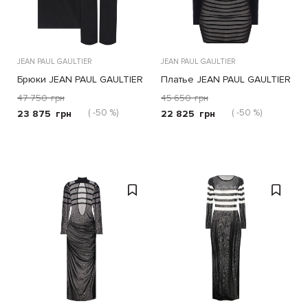
JEAN PAUL GAULTIER
JEAN PAUL GAULTIER
Брюки JEAN PAUL GAULTIER
Платье JEAN PAUL GAULTIER
черные
сине-белое
47 750
грн
45 650
грн
( -50 %)
( -50 %)
23 875
грн
22 825
грн