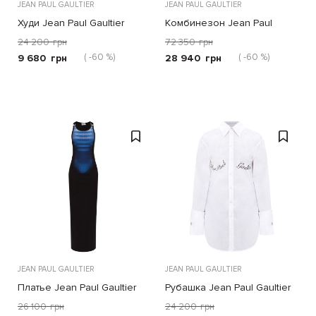
JEAN PAUL GAULTIER
JEAN PAUL GAULTIER
Худи Jean Paul Gaultier
Комбинезон Jean Paul
чёрное
Gaultier чёрный
24 200
грн
72 350
грн
( -60 %)
( -60 %)
9 680
грн
28 940
грн
JEAN PAUL GAULTIER
JEAN PAUL GAULTIER
Платье Jean Paul Gaultier
Рубашка Jean Paul Gaultier
чёрно-синее
белая
26 100
грн
24 200
грн