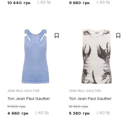
( -60 %)
( -60 %)
10 440
грн
9 680
грн
JEAN PAUL GAULTIER
JEAN PAUL GAULTIER
Топ Jean Paul Gaultier
Топ Jean Paul Gaultier
голубой
серый
11 650
грн
13 450
грн
( -60 %)
( -60 %)
4 660
грн
5 380
грн