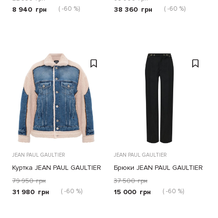
( -60 %)
( -60 %)
8 940
грн
38 360
грн
JEAN PAUL GAULTIER
JEAN PAUL GAULTIER
Куртка JEAN PAUL GAULTIER
Брюки JEAN PAUL GAULTIER
синяя
черные
79 950
грн
37 500
грн
( -60 %)
( -60 %)
31 980
грн
15 000
грн