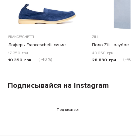
FRANCESCHETTI
ZILLI
Лоферы Franceschetti синие
Поло Zilli голубое
17 250
грн
48 050
грн
( -40 %)
( -40 %
10 350
грн
28 830
грн
Подписывайся на Instagram
Подписаться