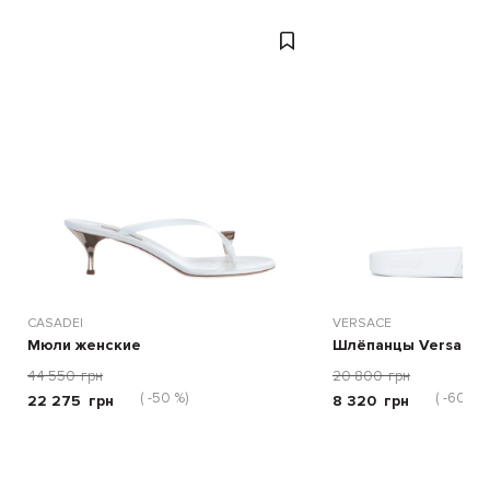
CASADEI
VERSACE
Мюли женские
Шлёпанцы Versace 
44 550
грн
20 800
грн
( -50 %)
( -60 %)
22 275
грн
8 320
грн