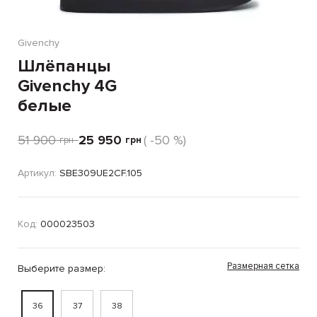
Givenchy
Шлёпанцы
Givenchy 4G
белые
51 900
25 950
( -50 %)
грн
грн
Артикул:
SBE309UE2CF.105
Код:
000023503
Размерная сетка
Выберите размер:
36
37
38