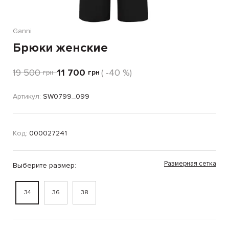
Ganni
Брюки женские
19 500
11 700
( -40 %)
грн
грн
Артикул:
SW0799_099
Код:
000027241
Размерная сетка
Выберите размер:
34
36
38